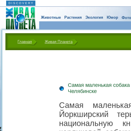
D I S C O V E R Y
Животные
Растения
Экология
Юмор
Фото
Главная
Живая Планета
Самая маленькая собака 
Челябинске
Самая маленька
Йоркширский те
национальную к