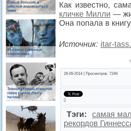
Самые большие и
Как известно, са
опасные водовороты в
мире
кличке Милли
— жив
Она попала в книг
Источник:
itar-tas
15 самых странных
языков мира
28-09-2014
|
Просмотров:
7249
Темная сторона открытий
гарри харлоу (harry
harlow)
0
Тэги:
самая ма
рекордов Гиннесс