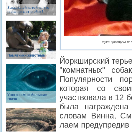
Загадка эйнштейна: кто
выращивает рыбок?
Муха-Цокотуха из Ч
Памятники животным
Йоркширский терье
"комнатных" соба
Популярности по
которая со сво
У кого самые большие
участвовала в 12 
глаза
была награждена
словам Винна, См
лаем предупредив 