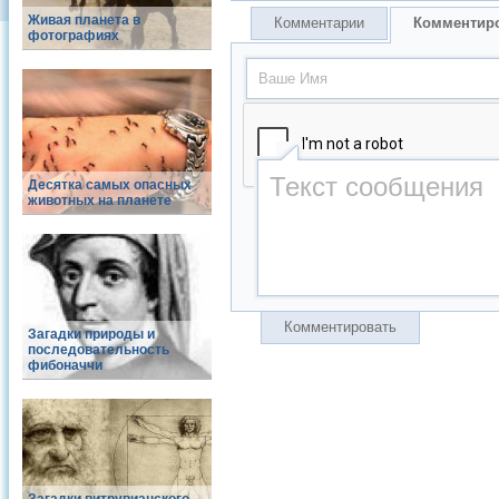
Живая планета в
Комментарии
Комментир
фотографиях
Десятка самых опасных
животных на планете
Комментировать
Загадки природы и
последовательность
фибоначчи