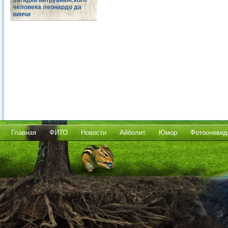
Загадки витрувианского
человека леонардо да
винчи
Главная
ФИТО
Новости
Айболит
Юмор
Фотоочевид