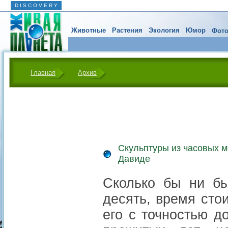
D I S C O V E R Y
Животные
Растения
Экология
Юмор
Фото
Главная
Архив
Скульптуры из часовых 
Давиде
Сколько бы ни бы
десять, время сто
его с точностью 