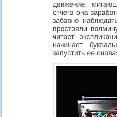
движение, мигающ
отчего она зарабо
забавно наблюдат
простояли полмину
читает экспликац
начинает букваль
запустить ее снова