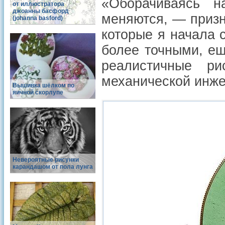
«Оборачиваясь н
от иллюстратора
джоанны басфорд
меняются, — приз
(johanna basford)
которые я начала 
более точными, е
реалистичные р
механической инже
Вышивка шёлком по
яичной скорлупе
Невероятные рисунки
карандашом от пола лунга