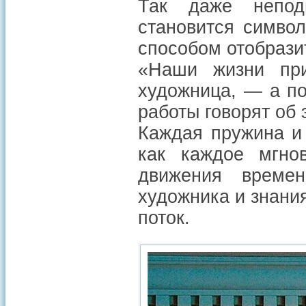
Так даже непод
становится симво
способом отобразит
«Наши жизни пр
художница, — а по
работы говорят об 
Каждая пружина и
как каждое мгно
движения време
художника и знани
поток.