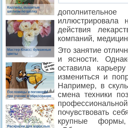
Картины, вышитые
дополнительно
шёлком по шёлку
иллюстрировала 
действия лекарст
компаний, медицин
Это занятие отличн
Мастер-Класс: бумажные
цветы
и ясности. Одна
оставила карьеру
измениться и поп
Например, в скуль
Пословицы и поговорки
смена техники по
про учение и образование
профессиональн
почувствовать себ
крупные формы,
Раскраски для взрослых