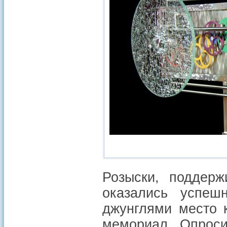
Розыски, поддер
оказались успеш
джунглями место 
мемориал. Опроси