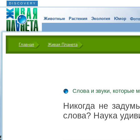
D I S C O V E R Y
Животные
Растения
Экология
Юмор
Фото
Главная
Живая Планета
Слова и звуки, которые 
Никогда не задум
слова? Наука удиви