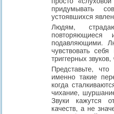
просто «слуховой
придумывать с
устоявшихся явлен
Людям, страда
повторяющиеся
подавляющими. Л
чувствовать себя
триггерных звуков,
Представьте, что
именно такие пер
когда сталкиваютс
чихание, шуршание
Звуки кажутся о
качеств, а не зна