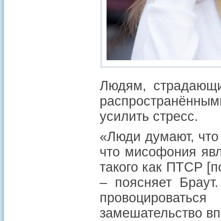
Людям, страдающи
распространённым
усилить стресс.
«Люди думают, что
что мисофония явл
такого как ПТСР [п
– поясняет Браут
провоцироваться
замешательство в