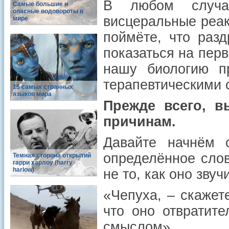
В любом случа
Самые большие и
опасные водовороты в
висцеральные реак
мире
поймёте, что раз
показаться на пер
нашу биологию п
терапевтическими 
15 самых странных
языков мира
Прежде всего, в
причинам.
Давайте начнём 
определённое слов
Темная сторона открытий
гарри харлоу (harry
harlow)
не то, как оно звучи
«Чепуха, – скажет
что оно отвратит
смыслом».