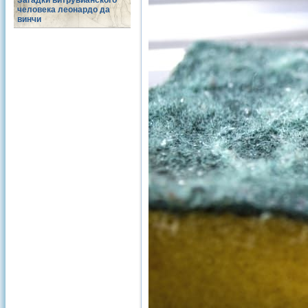
Загадки витрувианского
человека леонардо да
винчи