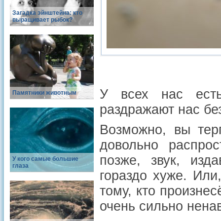
Загадка эйнштейна: кто
выращивает рыбок?
У всех нас есть
Памятники животным
раздражают нас без
Возможно, вы тер
довольно распрос
позже, звук, изд
У кого самые большие
глаза
гораздо хуже. Или
тому, кто произне
очень сильно ненав