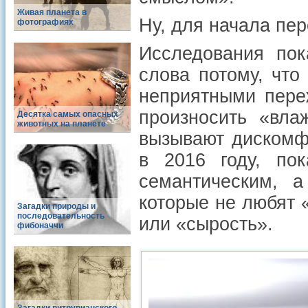
Живая планета в
Ну, для начала пер
фотографиях
Исследования пок
слова потому, чт
неприятными пере
произносить «вла
Десятка самых опасных
животных на планете
вызывают дискомфо
в 2016 году, пок
семантическим, 
которые не любят 
Загадки природы и
последовательность
или «сырость».
фибоначчи