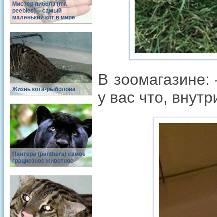
Мистер пибблз (mr.
peebles) – самый
маленький кот в мире
В зоомагазине:
Жизнь кота-рыболова
у вас что, внут
Пантера (panthera) самое
грациозное животное