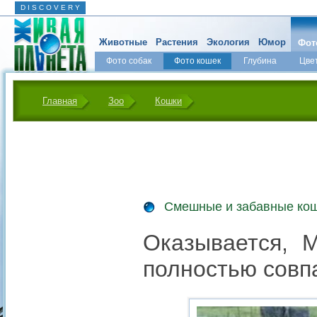
D I S C O V E R Y
Животные
Растения
Экология
Юмор
Фот
Фото собак
Фото кошек
Глубина
Цве
Главная
Зоо
Кошки
Смешные и забавные ко
Оказывается, 
полностью совп