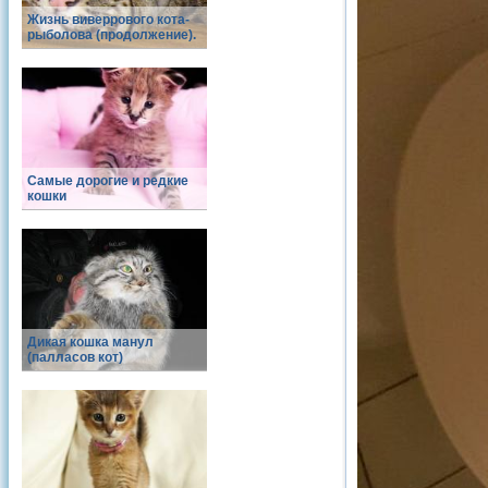
Жизнь виверрового кота-
рыболова (продолжение).
Самые дорогие и редкие
кошки
Дикая кошка манул
(палласов кот)