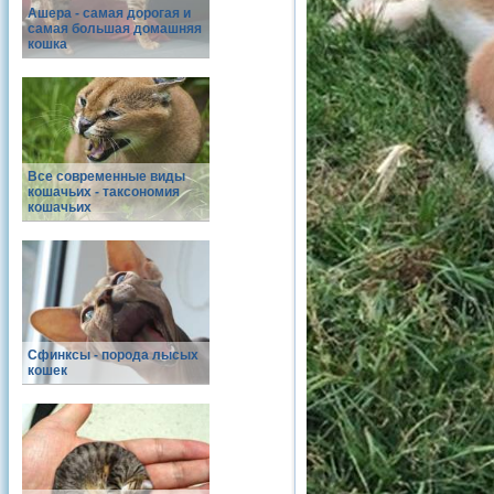
Ашера - самая дорогая и
самая большая домашняя
кошка
Все современные виды
кошачьих - таксономия
кошачьих
Сфинксы - порода лысых
кошек