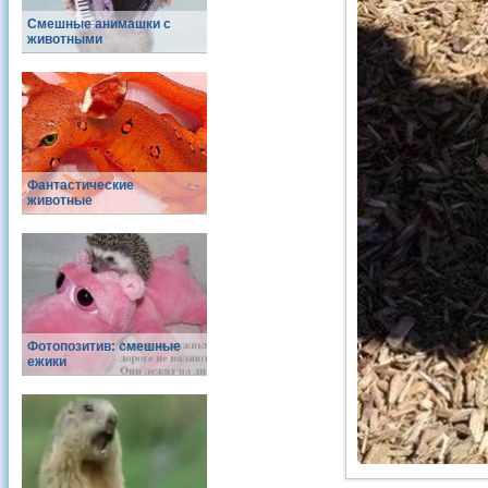
Смешные анимашки с
животными
Фантастические
животные
Фотопозитив: смешные
ежики