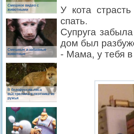
Смешное видео с
У кота страсть
животными
спать.
Супруга забыла
дом был разбуж
Смешные и забавные
- Мама, у тебя в
животные
В белоруссии лиса
выстрелила в охотника из
ружья