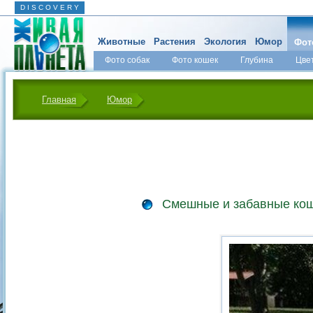
D I S C O V E R Y
Животные
Растения
Экология
Юмор
Фот
Фото собак
Фото кошек
Глубина
Цве
Главная
Юмор
Смешные и забавные ко