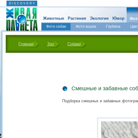
D I S C O V E R Y
Животные
Растения
Экология
Юмор
Фот
Фото собак
Фото кошек
Глубина
Цве
Главная
Зоо
Собаки
Смешные и забавные соб
Подборка смешных и забавных фотогра