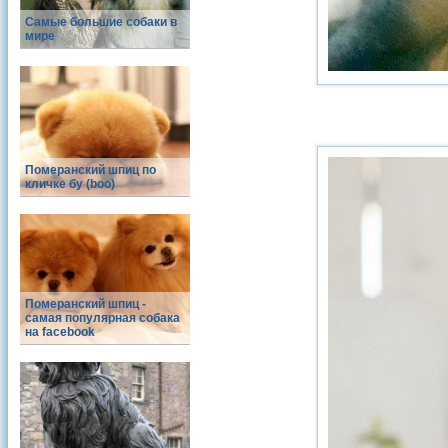
Самые большие собаки в
мире
Померанский шпиц по
кличке бу (boo)
Померанский шпиц -
cамая популярная собака
на facebook