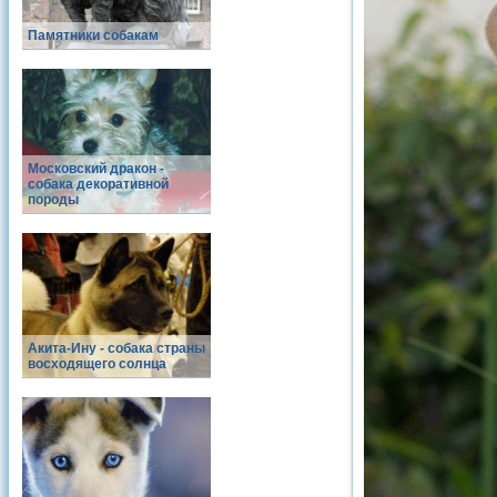
Памятники собакам
Московский дракон -
собака декоративной
породы
Акита-Ину - собака страны
восходящего солнца