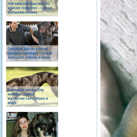
Английский мастиф по
кличке геркулес - самая
большая собака
Голубой дог по кличке
джордж (george) - самая
большая собака в мире
Большая венди (big
wendy) - самая
мускулистая собака в
мире