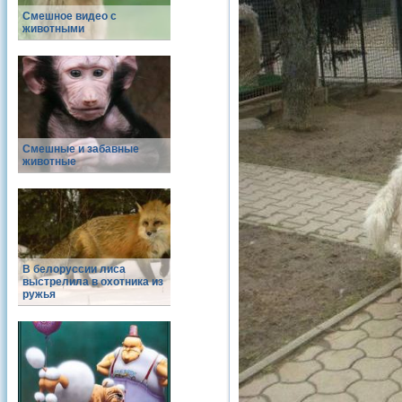
Смешное видео с
животными
Смешные и забавные
животные
В белоруссии лиса
выстрелила в охотника из
ружья