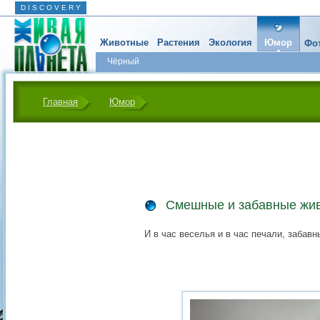
D I S C O V E R Y
Животные
Растения
Экология
Юмор
Фот
Чёрный
Главная
Юмор
Смешные и забавные жи
И в час веселья и в час печали, забавн