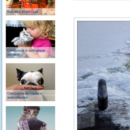
Басни с моралью
Смешные и забавные
котики
Смешные истории с
животными