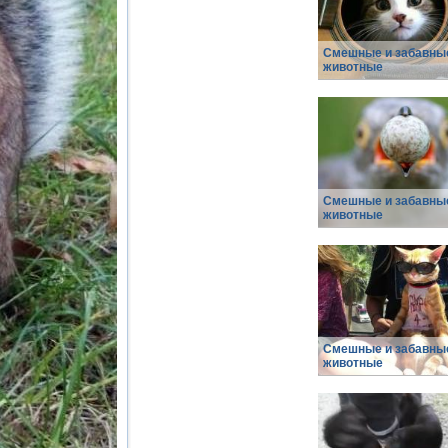
Смешные и забавны
животные
Смешные и забавны
животные
Смешные и забавны
животные