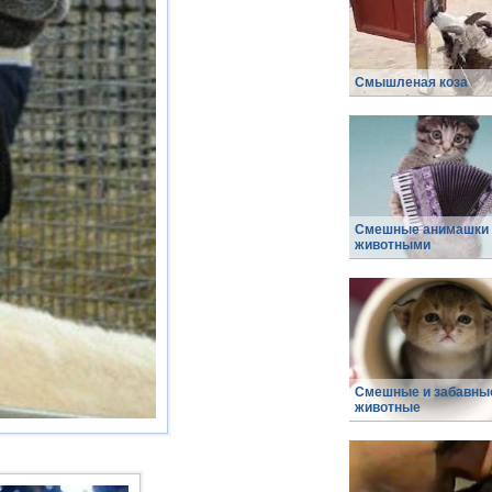
Смышленая коза
Смешные анимашки 
животными
Смешные и забавны
животные