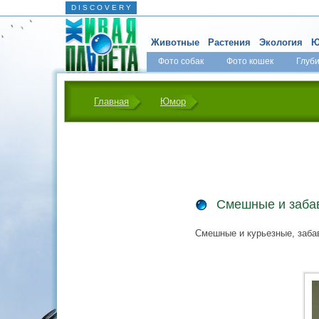
D I S C O V E R Y
Животные
Растения
Экология
Ю
Фото собак
Фото кошек
Глуб
Главная
Юмор
Смешные и заба
Смешные и курьезные, заба