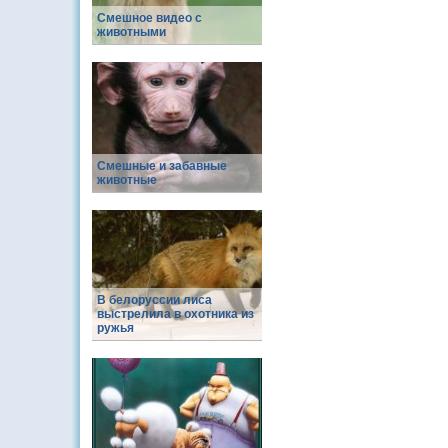
Смешное видео с
животными
Смешные и забавные
животные
В белоруссии лиса
выстрелила в охотника из
ружья