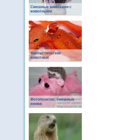
Смешные анимашки с
животными
Фантастические
животные
Фотопозитив: смешные
ежики