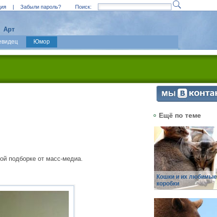
ция
|
Забыли пароль?
Поиск:
Арт
евидец
Юмор
Ещё по теме
ой подборке от масс-медиа.
Кошки и их любимые
коробки