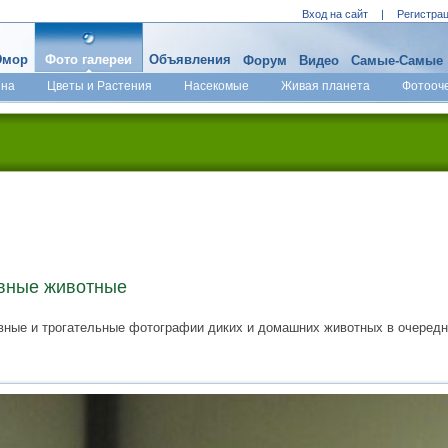
Вход на сайт
|
Регистра
мор
Фото галереи
Объявления
Форум
Видео
Самые-Самые
ина
Цветы и Растения
Насекомые
Живая планета
Фотооч
вные животные
вные и трогательные фотографии диких и домашних животных в очередн