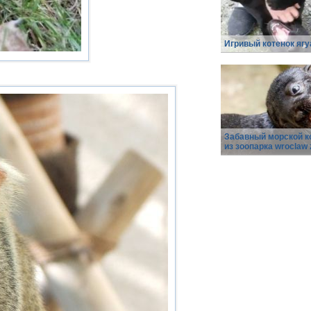
Игривый котенок ягу
Забавный морской к
из зоопарка wroclaw 