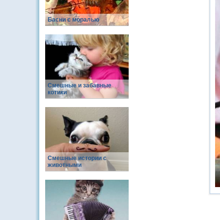
Басни с моралью
Смешные и забавные
котики
Смешные истории с
животными