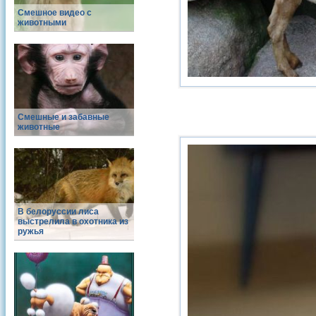
Смешное видео с
животными
Смешные и забавные
животные
В белоруссии лиса
выстрелила в охотника из
ружья