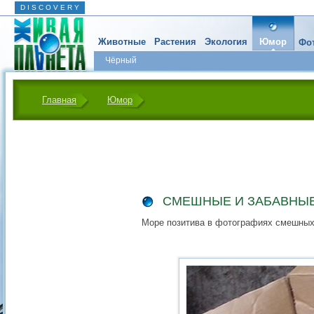
D I S C O V E R Y
Животные
Растения
Экология
Юмор
Фот
Чёрный
Главная
Юмор
СМЕШНЫЕ И ЗАБАВНЫ
Море позитива в фотографиях смешных