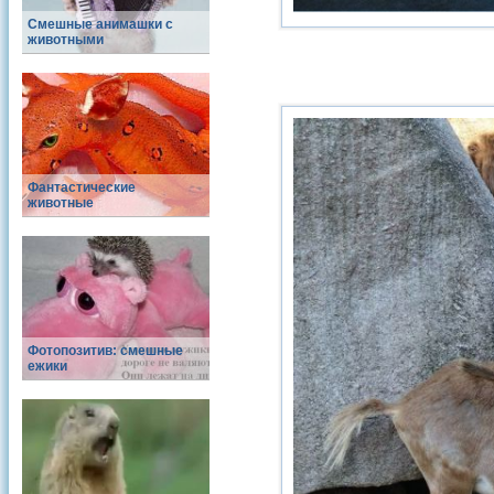
Смешные анимашки с
животными
Фантастические
животные
Фотопозитив: смешные
ежики