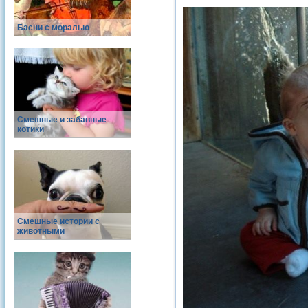
Басни с моралью
Смешные и забавные
котики
Смешные истории с
животными