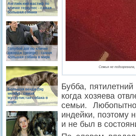
Английский мастиф по
кличке геркулес - самая
большая собака
Голубой дог по кличке
джордж (george) - самая
большая собака в мире
Семья не подозревала,
Бубба, пятилетний
Большая венди (big
wendy) - самая
когда хозяева отв
мускулистая собака в
мире
семьи. Любопытн
индейки, поэтому н
и не был в состоян