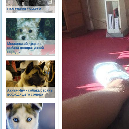
Памятники собакам
Московский дракон -
собака декоративной
породы
Акита-Ину - собака страны
восходящего солнца