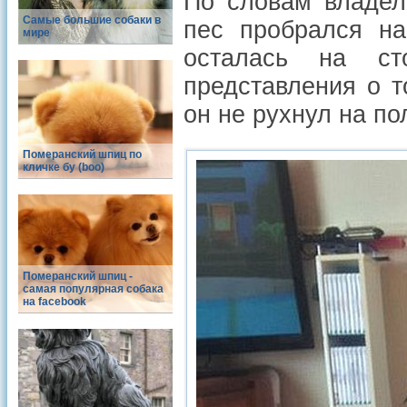
По словам владел
Самые большие собаки в
пес пробрался на
мире
осталась на с
представления о 
он не рухнул на по
Померанский шпиц по
кличке бу (boo)
Померанский шпиц -
cамая популярная собака
на facebook