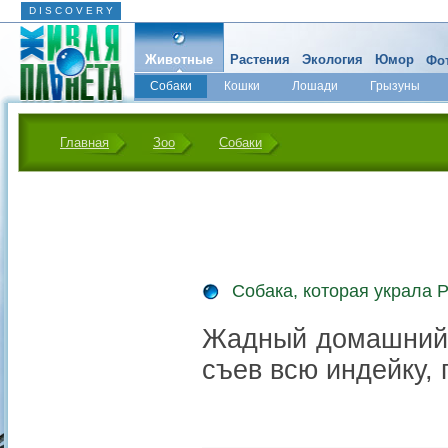
D I S C O V E R Y
Животные
Растения
Экология
Юмор
Фот
Собаки
Кошки
Лошади
Грызуны
Микромир
Главная
Зоо
Собаки
Собака, которая украла 
Жадный домашний 
съев всю индейку,