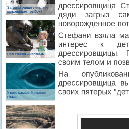
дрессировщица Ст
Загадка эйнштейна: кто
выращивает рыбок?
дяди загрыз са
новорожденное пот
Стефани взяла ма
интерес к дет
дрессировщицы. 
Памятники животным
своим телом и позв
На опубликова
дрессировщица вы
своих пятерых "дет
У кого самые большие
глаза