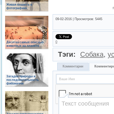
Живая планета в
фотографиях
09-02-2016
|
Просмотров:
5445
0
Десятка самых опасных
животных на планете
Тэги:
Собака
,
у
Комментарии
Комментир
Загадки природы и
последовательность
фибоначчи