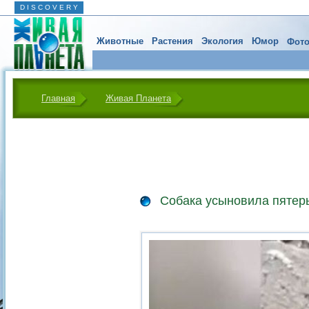
D I S C O V E R Y
Животные
Растения
Экология
Юмор
Фото
Главная
Живая Планета
Собака усыновила пятер