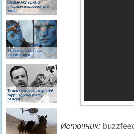
Самые большие и
опасные водовороты в
мире
15 самых странных
языков мира
Темная сторона открытий
гарри харлоу (harry
harlow)
Источник:
buzzfee