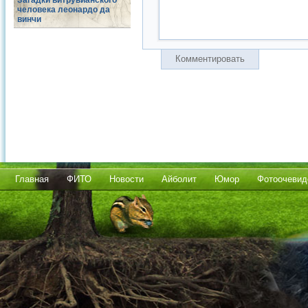
Загадки витрувианского
человека леонардо да
винчи
Комментировать
Главная
ФИТО
Новости
Айболит
Юмор
Фотоочевид