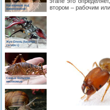
этапе это определяет
Насекомые под
втором – рабочим или
микроскопом
Жук-Олень (lucanus
cervus l.)
Самые большие
насекомые