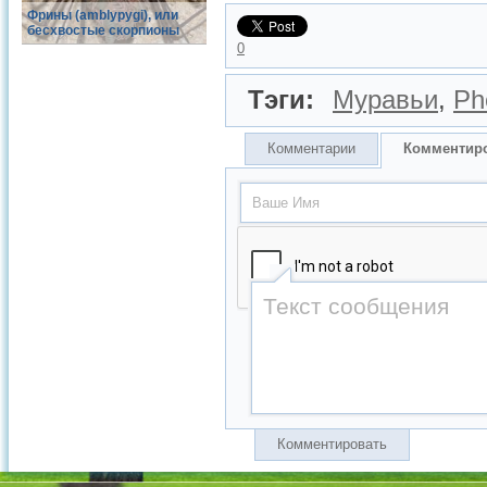
Фрины (amblypygi), или
бесхвостые скорпионы
0
Тэги:
Муравьи
,
Ph
Комментарии
Комментир
Комментировать