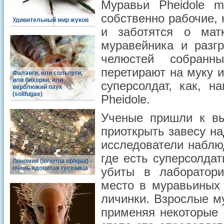
Муравьи Pheidole m
собственно рабочие,
Удивительный мир жуков
и заботятся о мат
муравейника и разг
челюстей собранн
перетирают на муку и
Фаланги, или сольпуги,
или бихорки, или
суперсолдат, как, н
верблюжий паук
(solifugae)
Pheidole.
Ученые пришли к вы
приоткрыть завесу н
исследователи наблю
где есть суперсолда
Лономия (lonomia obliqua) -
очень ядовитая гусеница
убиты в лаборатори
место в муравьиных 
личинки. Взрослые м
применяя некоторые 