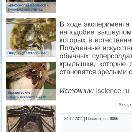
Брюхоногий моллюск -
виноградная улитка
В ходе эксперимента
наподобие вышеупомя
которых в естествен
Полученные искусств
Оводы (gasterophilidae)
обычных суперсолдат
крылышки, которые 
становятся зрелыми 
Источник:
iscience.ru
Бразильские
странствующие пауки
« Вернут
24-12-2011
|
Просмотров:
8066