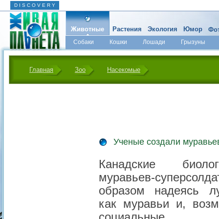
D I S C O V E R Y
Животные
Растения
Экология
Юмор
Фот
Собаки
Кошки
Лошади
Грызуны
Микромир
Главная
Зоо
Насекомые
Ученые создали муравье
Канадские биол
муравьев-суперсо
образом надеясь лу
как муравьи и, возм
социальные н