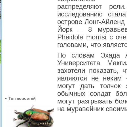
распределяют роли
исследованию стала
острове Лонг-Айленд
Йорк – 8 муравьев-
Pheidole morrisi с о
головами, что являет
По словам Эхада 
Университета Макги
захотели показать, 
являются не неким 
могут дать толчок 
обычных солдат бό
Топ новостей
могут разгрызать бо
на муравейник своим