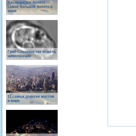
Васюганское болото —
самое большое болото в
мире
Гриб-Слизевик как модель
цивилизации
11 самых дорогих мостов
в мире