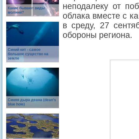
неподалеку от по
Какие бывают виды
молний?
облака вместе с к
в среду, 27 сентя
обороны региона.
Синий кит - самое
большое существо на
земле
Синяя дыра деана (dean’s
blue hole)