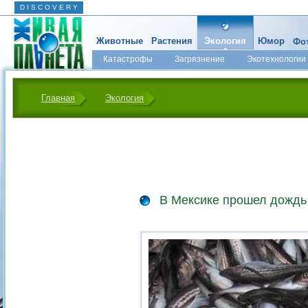
D I S C O V E R Y
Животные
Растения
Экология
Юмор
Фот
Катастрофы
Загрязнение
Экотехнологии
Главная
Экология
В Мексике прошел дождь