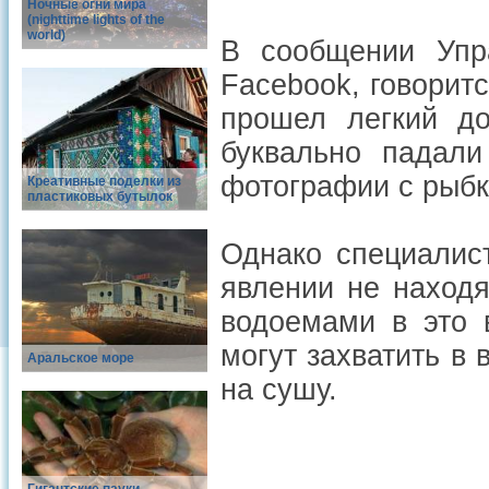
Ночные огни мира
(nighttime lights of the
world)
В сообщении Упр
Facebook, говорит
прошел легкий до
буквально падал
фотографии с рыб
Креативные поделки из
пластиковых бутылок
Однако специалис
явлении не находя
водоемами в это 
могут захватить в 
Аральское море
на сушу.