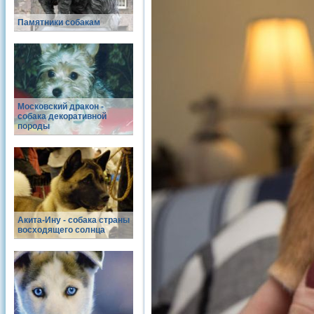
Памятники собакам
Московский дракон -
собака декоративной
породы
Акита-Ину - собака страны
восходящего солнца