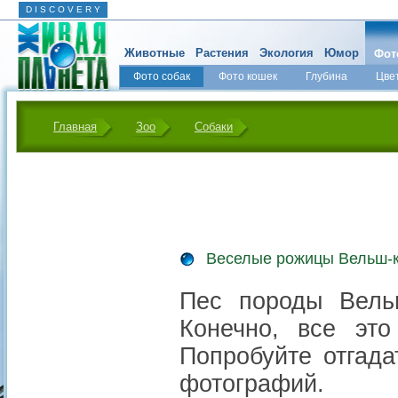
D I S C O V E R Y
Животные
Растения
Экология
Юмор
Фот
Фото собак
Фото кошек
Глубина
Цве
Главная
Зоо
Собаки
Веселые рожицы Вельш-к
Пес породы Вельш
Конечно, все это
Попробуйте отгада
фотографий.