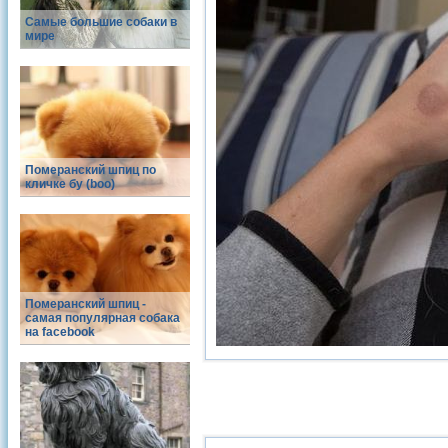
Самые большие собаки в
мире
Померанский шпиц по
кличке бу (boo)
Померанский шпиц -
cамая популярная собака
на facebook