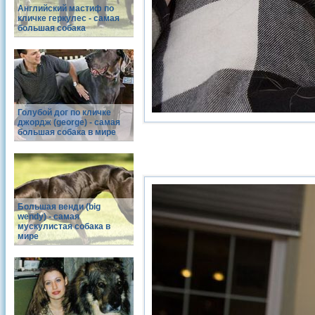
Английский мастиф по
кличке геркулес - самая
большая собака
Голубой дог по кличке
джордж (george) - самая
большая собака в мире
Большая венди (big
wendy) - самая
мускулистая собака в
мире