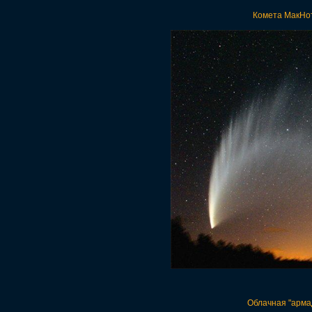
Комета МакНот
Облачная "арма