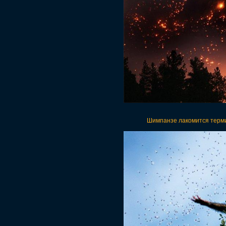
Шимпанзе лакомится терми