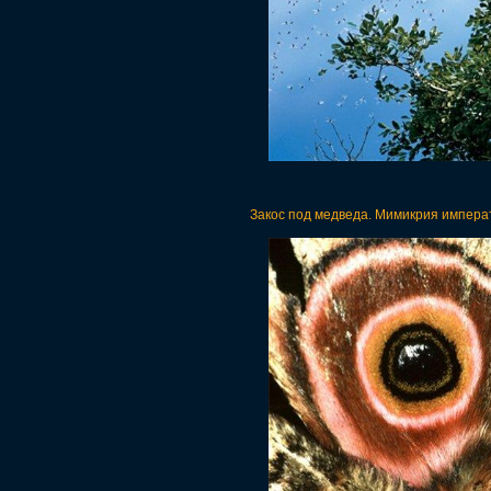
Закос под медведа. Мимикрия импера