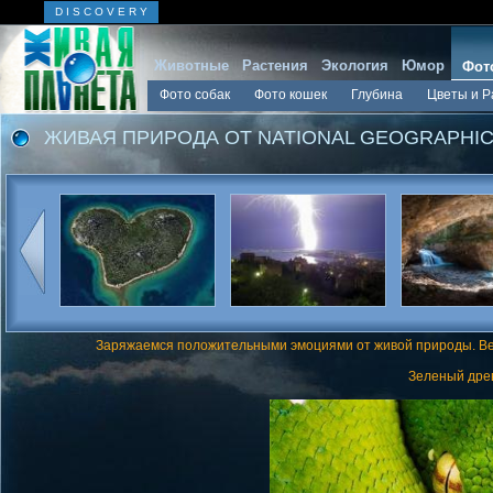
D I S C O V E R Y
Животные
Растения
Экология
Юмор
Фот
Фото собак
Фото кошек
Глубина
Цветы и Р
ЖИВАЯ ПРИРОДА ОТ NATIONAL GEOGRAPHI
Заряжаемся положительными эмоциями от живой природы. Вел
Зеленый дре