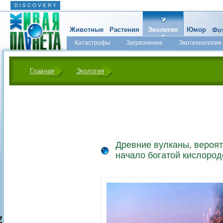
D I S C O V E R Y
Животные
Растения
Экология
Юмор
Фот
Катастрофы
Загрязнение
Экотехнологии
Главная
Экология
Древние вулканы, вероя
начало богатой кислоро