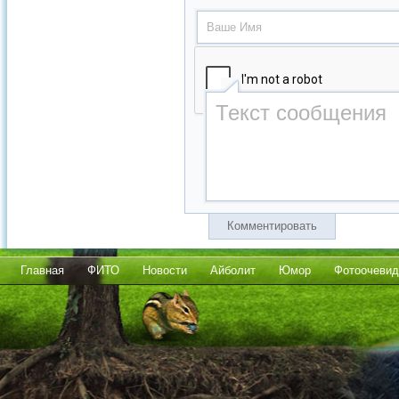
Комментировать
Главная
ФИТО
Новости
Айболит
Юмор
Фотоочевид