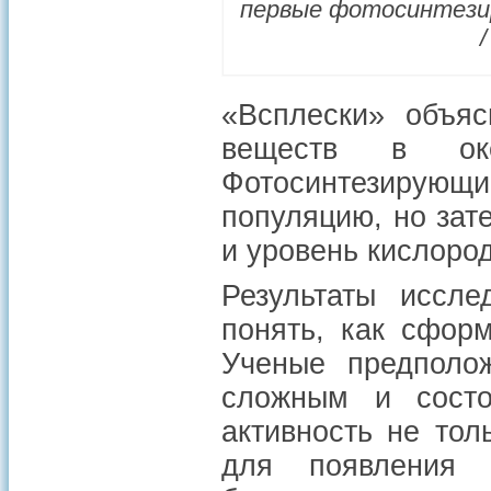
первые фотосинтези
«‎Всплески» объя
веществ в оке
Фотосинтезирую
популяцию, но зат
и уровень кислоро
Результаты иссл
понять, как сфор
Ученые предполо
сложным и состо
активность не тол
для появления 