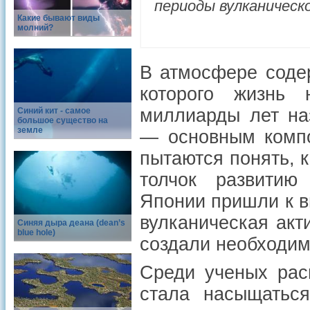
периоды вулканическо
Какие бывают виды
молний?
В атмосфере содер
которого жизнь
миллиарды лет наз
Синий кит - самое
большое существо на
земле
— основным компо
пытаются понять, 
толчок развитию
Японии пришли к в
вулканическая акт
Синяя дыра деана (dean’s
blue hole)
создали необходим
Среди ученых рас
стала насыщаться