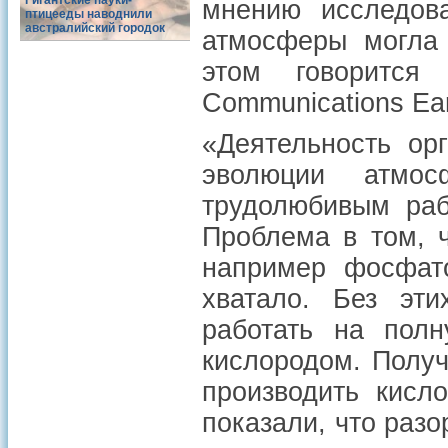
Гигантские пауки-
мнению исследова
птицееды наводнили
австралийский городок
атмосферы могла 
этом говоритс
Communications Ear
«Деятельность ор
эволюции атмо
трудолюбивым раб
Проблема в том, ч
например фосфат
хватало. Без эт
работать на пол
кислородом. Получ
производить кисл
показали, что разо