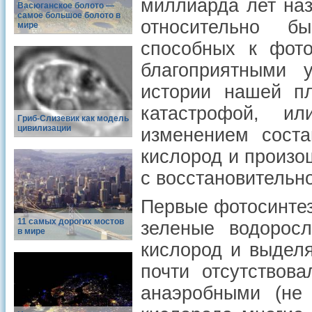
миллиарда лет наз
Васюганское болото —
самое большое болото в
относительно б
мире
способных к фото
благоприятными 
истории нашей пл
катастрофой, и
Гриб-Слизевик как модель
цивилизации
изменением соста
кислород и произо
с восстановительн
Первые фотосинтез
11 самых дорогих мостов
зеленые водорос
в мире
кислород и выделя
почти отсутствов
анаэробными (не