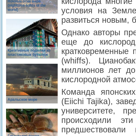
кислорода многие 
Ночные огни мира
(nighttime lights of the
условия на Земле
world)
развиться новым, 
Однако авторы пр
еще до кислород
кратковременные 
Креативные поделки из
пластиковых бутылок
(whiffs). Цианоб
миллионов лет до
кислородной атмос
Команда японских
(Eiichi Tajika), з
Аральское море
университете, пр
происходили эт
предшествовали