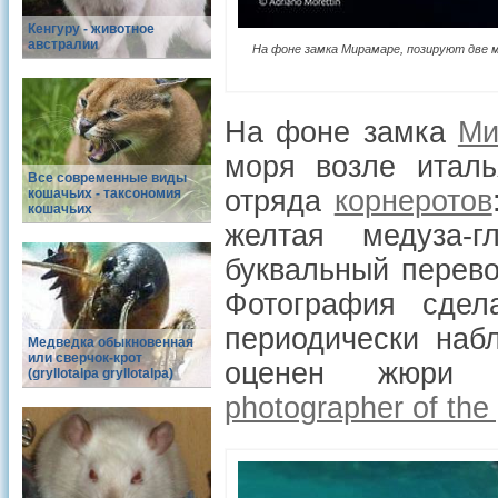
Кенгуру - животное
австралии
На фоне замка Мирамаре, позируют две ме
На фоне замка
Ми
моря возле итал
Все современные виды
отряда
корнеротов
кошачьих - таксономия
кошачьих
желтая медуза-г
буквальный перевод
Фотография сдел
периодически наб
Медведка обыкновенная
или сверчок-крот
оценен жюри м
(gryllotalpa gryllotalpa)
photographer of the