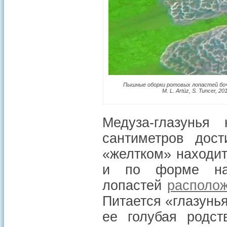
Пышные оборки ротовых лопастей боч
M. L. Artüz, S. Tuncer, 20
Медуза-глазунья
сантиметров дос
«желтком» находит
и по форме нап
лопастей
располо
Питается «глазунь
ее голубая родст