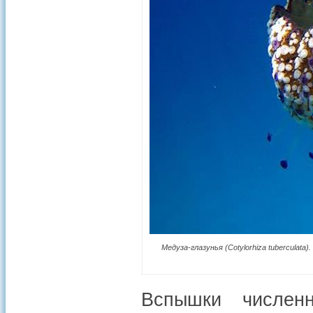
Медуза-глазунья (Cotylorhiza tubercula
Вспышки числен