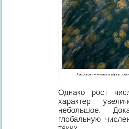
Массовое скопление медуз в испа
Однако рост чис
характер — увелич
небольшое. Док
глобальную числе
таких дл