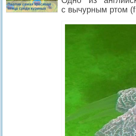
Одно из английс
Павлин самая красивая
с вычурным ртом (fri
птица среди куриных