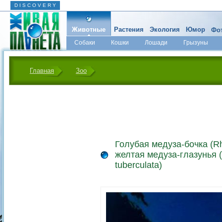
D I S C O V E R Y
Животные
Растения
Экология
Юмор
Фот
Собаки
Кошки
Лошади
Грызуны
Микромир
Главная
Зоо
Голубая медуза-бочка (Rh
желтая медуза-глазунья (
tuberculata)