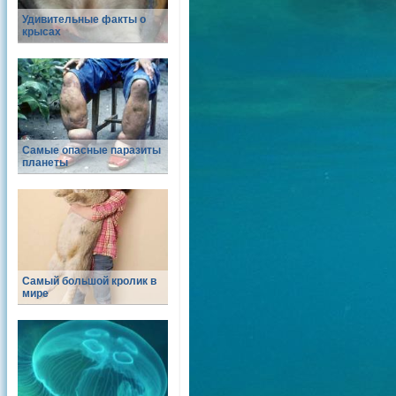
Удивительные факты о
крысах
Самые опасные паразиты
планеты
Самый большой кролик в
мире