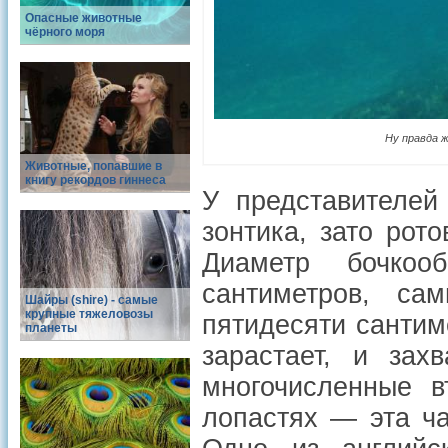
Опасные животные
чёрного моря
Ну правда ж
Животные, попавшие в
книгу рекордов гиннеса
У представителей
зонтика, зато рот
Диаметр бочкоо
сантиметров, са
Шайры (shire) - самые
крупные тяжеловозы
пятидесяти сантим
планеты
зарастает, и зах
многочисленные в
лопастях — эта ча