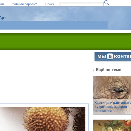
ция
|
Забыли пароль?
Поиск:
Арт
Ещё по теме
Картины и картинки 
художника андрея
репникова