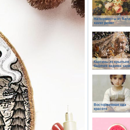
Натюрморты от fran
xaver petter
Картины из крыльев
бабочек вадима зар
Восторженная ода
красоте