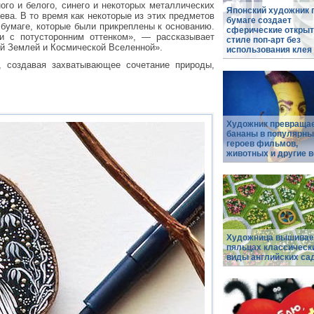
ого и белого, синего и некоторых металлических
Японский художник 
ева. В то время как некоторые из этих предметов
бумаге создает
 бумаге, которые были прикреплены к основанию.
сферические открыт
и с потусторонним оттенком», — рассказывает
стиле поп-арт без
ей Землей и Космической Вселенной».
использования клея
, создавая захватывающее сочетание природы,
Художник превраща
бананы в популярн
героев фильмов,
животных и другие 
Художница вышивае
пяльцах классическ
виды английских са