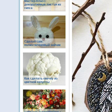
Мастер-Класс:
декоративные листья из
гипса
Сделай сам:
полиэтиленовый зайчик
Как сделать овечку из
цветной капусты