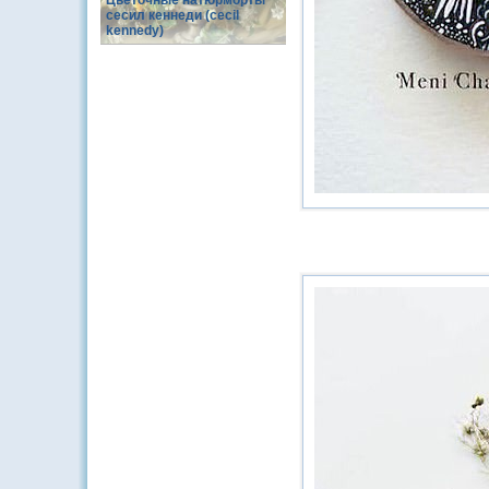
Цветочные натюрморты
сесил кеннеди (cecil
kennedy)