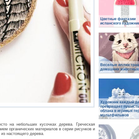
Цветные фантазии
испанского художни
Веселые иллюстрац
домашних животных
Художник каждый д
превращает пушист
облака в игривых ге
мультфильмов
сто на небольших кусочках дерева. Греческая
ием органических материалов в серии рисунков и
 из настоящего дерева.