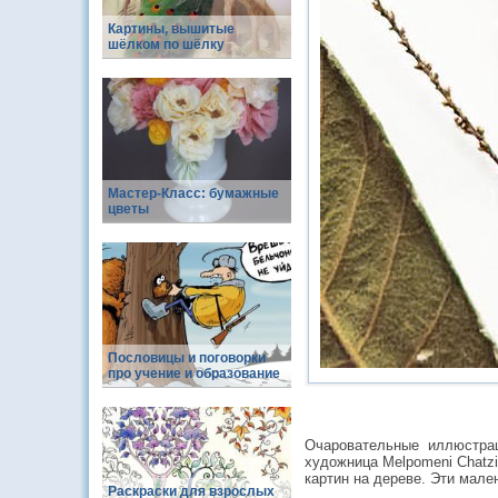
Картины, вышитые
шёлком по шёлку
Мастер-Класс: бумажные
цветы
Пословицы и поговорки
про учение и образование
Очаровательные иллюстрац
художница Melpomeni Chatzi
картин на дереве. Эти мал
Раскраски для взрослых