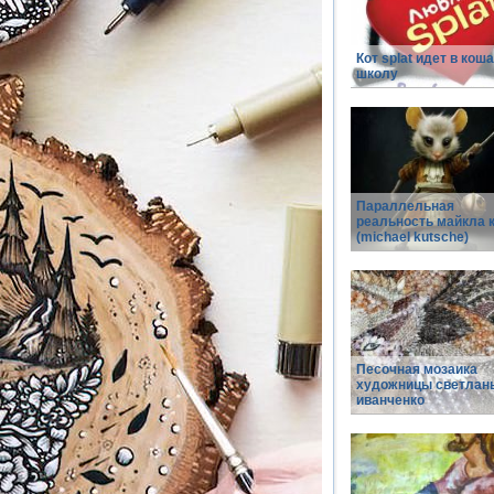
Кот splat идет в кош
школу
Параллельная
реальность майкла 
(michael kutsche)
Песочная мозаика
художницы светлан
иванченко