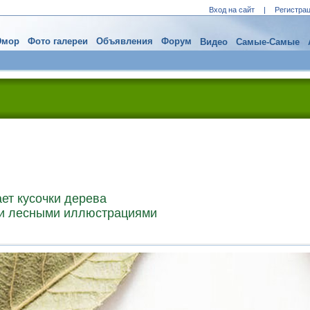
Вход на сайт
|
Регистра
мор
Фото галереи
Объявления
Форум
Видео
Самые-Самые
ет кусочки дерева
и лесными иллюстрациями