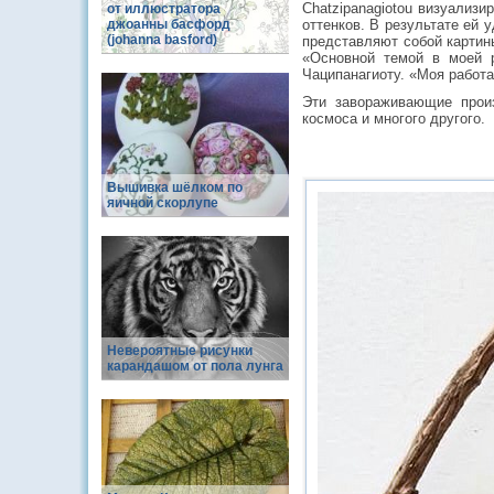
Chatzipanagiotou визуализи
от иллюстратора
джоанны басфорд
оттенков. В результате ей 
(johanna basford)
представляют собой картин
«Основной темой в моей р
Чаципанагиоту. «Моя работа
Эти завораживающие произ
космоса и многого другого.
Вышивка шёлком по
яичной скорлупе
Невероятные рисунки
карандашом от пола лунга