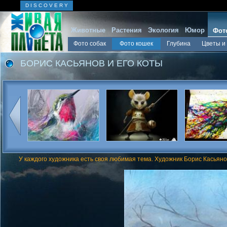
D I S C O V E R Y
Животные
Растения
Экология
Юмор
Фот
Фото собак
Фото кошек
Глубина
Цветы и
БОРИС КАСЬЯНОВ И ЕГО КОТЫ
У каждого художника есть своя любимая тема. Художник Борис Касьян