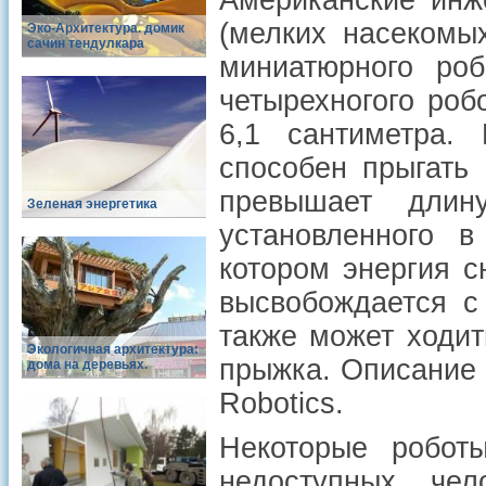
Американские инж
(мелких насекомы
Эко-Архитектура. домик
сачин тендулкара
миниатюрного роб
четырехногого роб
6,1 сантиметра.
способен прыгать 
превышает длин
Зеленая энергетика
установленного в
котором энергия с
высвобождается с
также может ходит
Экологичная архитектура:
прыжка. Описание
дома на деревьях.
Robotics.
Некоторые робот
недоступных че