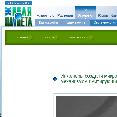
D I S C O V E R Y
Животные
Растения
Экология
Юмор
Фот
Катастрофы
Загрязнение
Экотехнологии
Главная
Экология
Экотехнологии
Инженеры создали микро
механизмом имитирующим