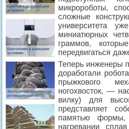
микророботы, спо
Простой и дешевый дом
из бумаги
сложные конструк
университета уж
миниатюрных четв
граммов, котор
Биотопливо в домашних
передвигаться даж
условиях
Теперь инженеры п
доработали робот
прыжкового ме
ногохвосток, — на
Экологичная архитектура.
роттердамский кактус
вилку) для высо
представляет со
памятью формы,
нагревании спла