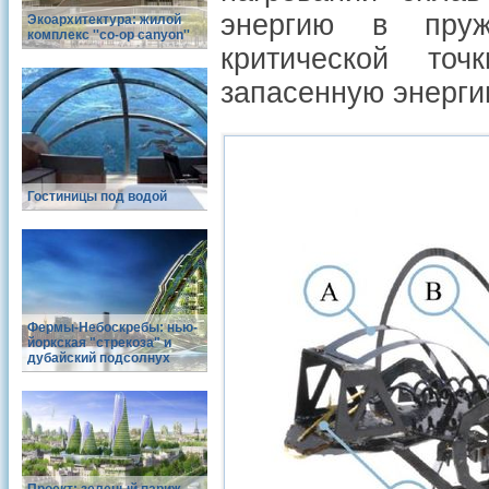
энергию в пруж
Экоархитектура: жилой
комплекс ''co-op canyon''
критической точ
запасенную энерги
Гостиницы под водой
Фермы-Небоскребы: нью-
йоркская "стрекоза" и
дубайский подсолнух