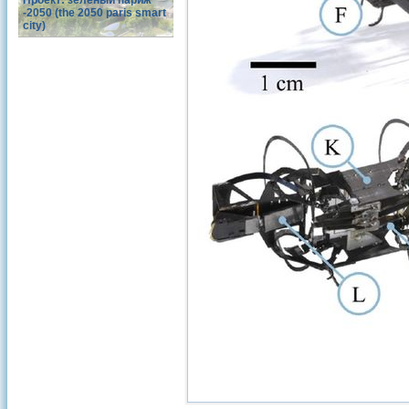
Проект: зеленый париж
-2050 (the 2050 paris smart
city)