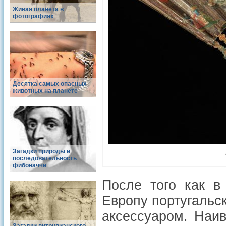
Живая планета в
фотографиях
Десятка самых опасных
животных на планете
Загадки природы и
последовательность
фибоначчи
После того как в
Европу португальс
аксессуаром. Наив