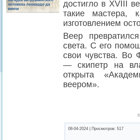
Загадки витрувианского
достигло в XVIII 
человека леонардо да
винчи
такие мастера, 
изготовлением ост
Веер превратилс
света. С его помо
свои чувства. Во 
— скипетр на вл
открыта «Акаде
веером».
«
08-04-2024
|
Просмотров:
517