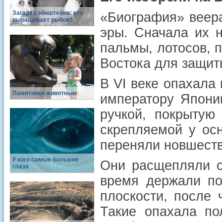
Загадка эйнштейна: кто
«Биография» веера
выращивает рыбок?
эры. Сначала их 
пальмы, лотосов, 
Востока для защит
В VI веке опахала
Памятники животным
императору Япони
ручкой, покрытую
скрепляемой у осн
переняли новшеств
У кого самые большие
Они расщепляли ст
глаза
время держали по
плоскости, после 
Такие опахала по