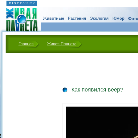
D I S C O V E R Y
Животные
Растения
Экология
Юмор
Фото
Главная
Живая Планета
Как появился веер?