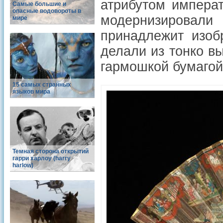
атрибутом импера
Самые большие и
опасные водовороты в
модернизировал
мире
принадлежит изоб
делали из тонко в
гармошкой бумагой
15 самых странных
языков мира
Темная сторона открытий
гарри харлоу (harry
harlow)