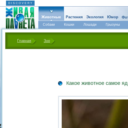
D I S C O V E R Y
Животные
Растения
Экология
Юмор
Фот
Собаки
Кошки
Лошади
Грызуны
Микромир
Главная
Зоо
Какое животное самое я