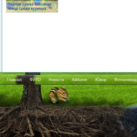
Павлин самая красивая
птица среди куриных
Главная
ФИТО
Новости
Айболит
Юмор
Фотоочевид