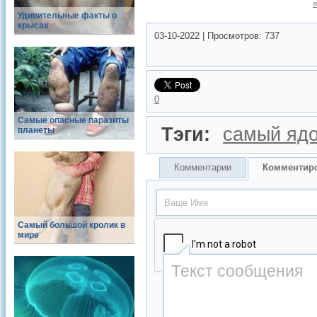
Удивительные факты о
крысах
03-10-2022
|
Просмотров:
737
0
Самые опасные паразиты
Тэги:
самый яд
планеты
Комментарии
Комментир
Самый большой кролик в
мире