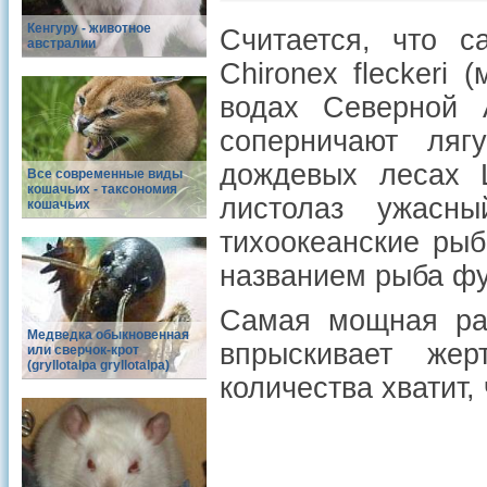
Кенгуру - животное
Считается, что 
австралии
Chironex fleckeri
водах Северной 
соперничают ляг
дождевых лесах 
Все современные виды
кошачьих - таксономия
листолаз ужасны
кошачьих
тихоокеанские ры
названием рыба фу
Самая мощная раз
Медведка обыкновенная
впрыскивает же
или сверчок-крот
(gryllotalpa gryllotalpa)
количества хватит,