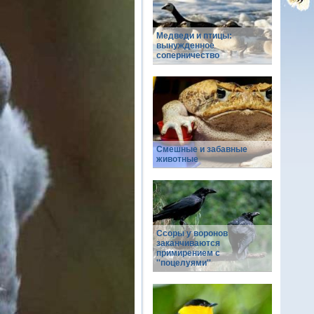
Медведи и птицы:
вынужденное
соперничество
Смешные и забавные
животные
Ссоры у воронов
заканчиваются
примирением с
''поцелуями''