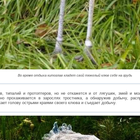
Во время отдыха китоглав кладет свой тяжелый клюв себе на грудь
в, типалий и протоптеров, но не откажется и от лягушек, змей и м
но прохаживается в зарослях тростника, а обнаружив добычу, расп
ает голову острыми краями своего клюва и съедает добычу.