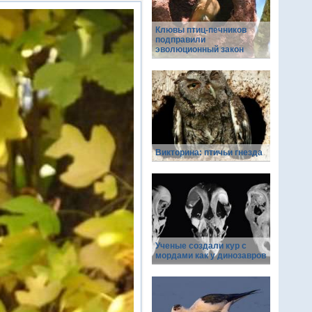
Клювы птиц-печников
подправили
эволюционный закон
Викторина: птичьи гнезда
Ученые создали кур с
мордами как у динозавров