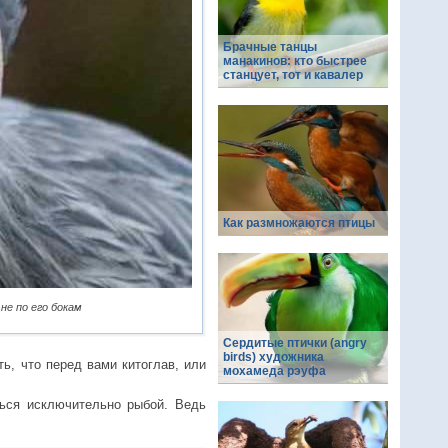
Брачные танцы
манакинов: кто быстрее
станцует, тот и кавалер
Как размножаются птицы
не по его бокам
Сердитые птички (angry
birds) художника
ь, что перед вами китоглав, или
мохамеда рэуфа
ться исключительно рыбой. Ведь