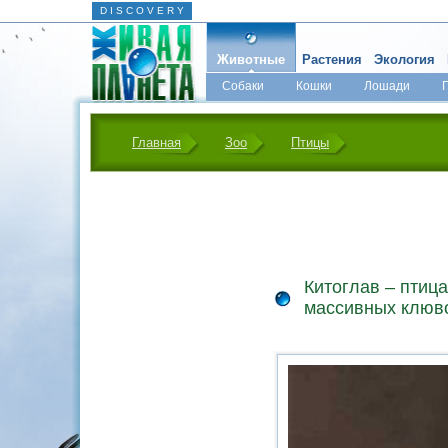
D I S C O V E R Y
Животные
Растения
Экология
Собаки
Кошки
Лошади
Главная
Зоо
Птицы
Китоглав – птица
массивных клюво