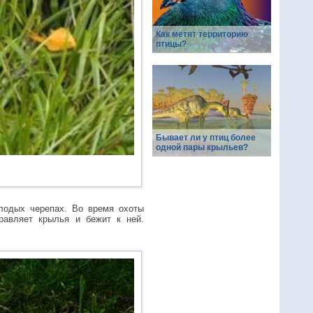
Как метят территорию
птицы?
Бывает ли у птиц более
одной пары крыльев?
олодых черепах. Во время охоты
равляет крылья и бежит к ней.