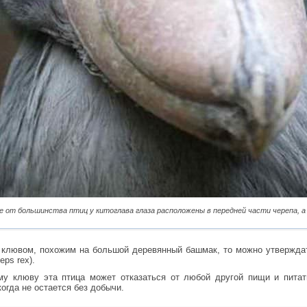
е от большинства птиц у китоглава глаза расположены в передней части черепа, а 
 клювом, похожим на большой деревянный башмак, то можно утверждат
eps rex).
му клюву эта птица может отказаться от любой другой пищи и пита
когда не остается без добычи.