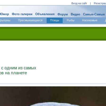
Вход на сайт
|
Регистра
Юмор
Фото галереи
Объявления
Форум
Видео
Самые-Самые
Грызуны
Пресмыкающиеся
Птицы
Рыбы
Насекомые
 с одним из самых
в на планете