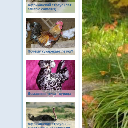
Африканский страус (лат.
struthio camelus)
Почему кукарекает петух?
Домашняя птица - курица
Африканские страусы —