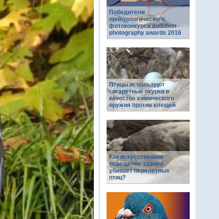
Победители
орнитологического
фотоконкурса audubon
photography awards 2016
Птицы используют
сигаретные окурки в
качестве химического
оружия против клещей
Как искусственное
освещение зданий
убивает перелетных
птиц?