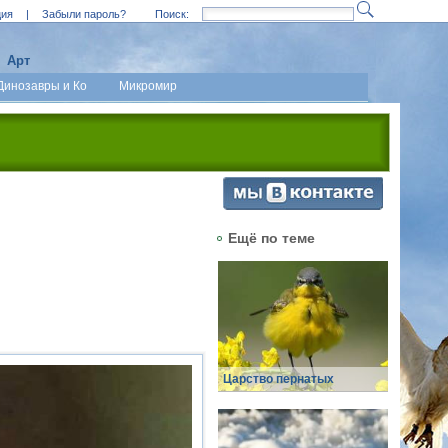
ция
|
Забыли пароль?
Поиск:
Арт
Динозавры и Ко
Микромир
Ещё по теме
Царство пернатых