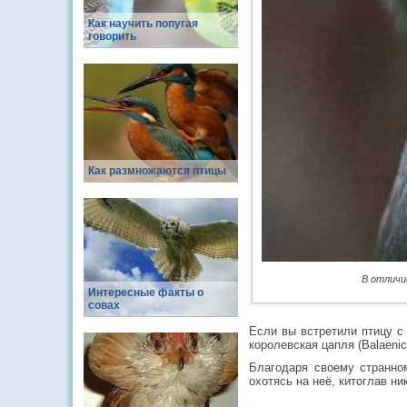
Как научить попугая
говорить
Как размножаются птицы
В отличи
Интересные факты о
совах
Если вы встретили птицу с
королевская цапля (Balaenic
Благодаря своему странно
охотясь на неё, китоглав ни