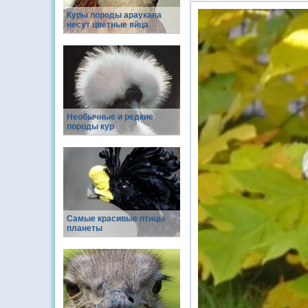
Куры породы араукана
несут цветные яйца
Необычные и редкие
породы кур
Самые красивые птицы
планеты