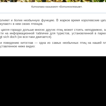
Китоглава называют «Ботинкоклювым».
олняет и более необычную функцию. В жаркое время королевские цап
«купают» в нем своих птенцов.
я цапля гораздо дольше многих других птиц может стоять неподвижно, 
ости на информационной табличке для туристов, установленной в парке
t sich doch (он все-таки двигается).
и поведению китоглав — одна из самых необычных птиц на нашей пл
дставленное ниже видео: