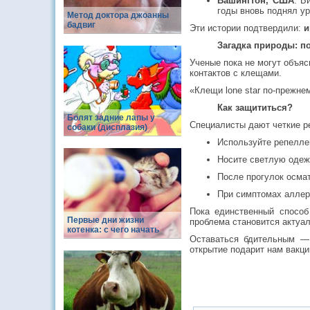
Вашингтон, США
: Б
годы вновь поднял ур
Метод доктора джоанны
бадвиг
Эти истории подтвердили:
и
Загадка природы: п
Ученые пока не могут объяс
контактов с клещами.
«Клещи lone star по-прежн
Как защититься?
Болят задние лапы у
Специалисты дают четкие р
собаки (дисплазия)
Используйте репелле
Носите светлую одеж
После прогулок осмат
При симптомах аллерг
Пока единственный способ
Первые дни жизни
проблема становится актуа
котенка: с чего начать
Оставаться бдительным — 
открытие подарит нам вакци