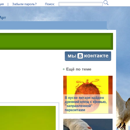
ция
|
Забыли пароль?
Поиск:
Арт
Ещё по теме
В куске янтаря найден
древний клещ с кровью,
"заправленной"
паразитами