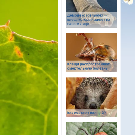
Демодекс (demodex) -
клещ, который живет на
вашем лице
Клещи распространяют
смертельную болезнь
Как считают клещей?