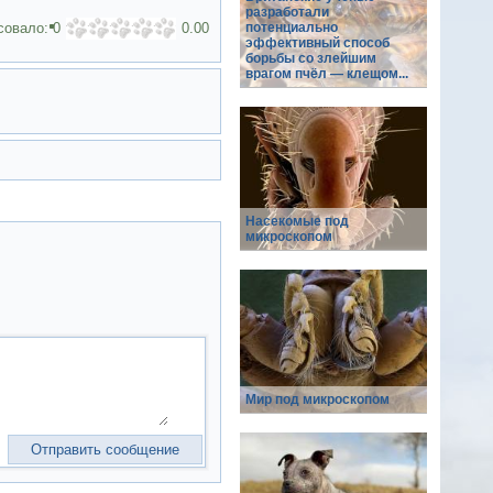
разработали
совало:
0
0.00
потенциально
эффективный способ
борьбы со злейшим
врагом пчёл — клещом...
Насекомые под
микроскопом
Мир под микроскопом