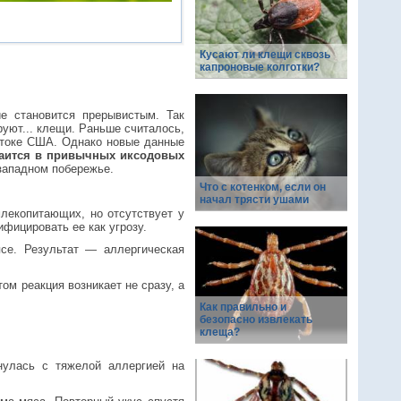
Кусают ли клещи сквозь
капроновые колготки?
е становится прерывистым. Так
уют... клещи. Раньше считалось,
остоке США. Однако новые данные
таится в привычных иксодовых
западном побережье.
Что с котенком, если он
начал трясти ушами
млекопитающих, но отсутствует у
ифицировать ее как угрозу.
се. Результат — аллергическая
ом реакция возникает не сразу, а
Как правильно и
безопасно извлекать
клеща?
нулась с тяжелой аллергией на