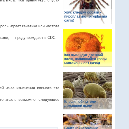
ма мяса. Повторный укус спустя
Укус клещом собаки -
пироплазмоз (piroplasma
canis)
роль играет генетика или частота
ельзя», — предупреждают в CDC.
Как выглядит древний
клещ, напившийся крови
миллионы лет назад
й из-за изменения климата эта
то знает: возможно, следующее
Клещи - обитатели
домашней пыли
Британские учёные