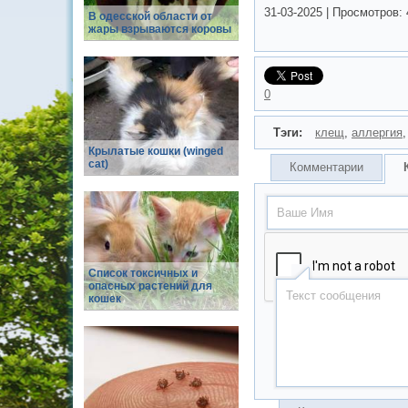
31-03-2025
|
Просмотров:
В одесской области от
жары взрываются коровы
0
Тэги:
клещ
,
аллергия
Крылатые кошки (winged
cat)
Комментарии
Список токсичных и
опасных растений для
кошек