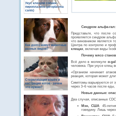
Укус клещом собаки -
пироплазмоз (piroplasma
canis)
Синдром альфа-гал:
Представьте, что после с
проявляется синдром альфа
что виновником является 
Центра по контролю и про
Как долго живут животные
разных видов?
клещах
, включая виды
Ixod
Почему мясо стано
Всё дело в молекуле
α-gal
человека. При укусе клещ в
«Организм начинает атако
реакция, которая может дл
Стерилизация кошек и
Симптомы варьируются от з
кастрация котов - зачем
через 3–6 часов после еды,
это нужно?
Новые данные: опас
Два случая, описанных CDC 
Мэн, США
: 45-летн
говядину. Лишь через