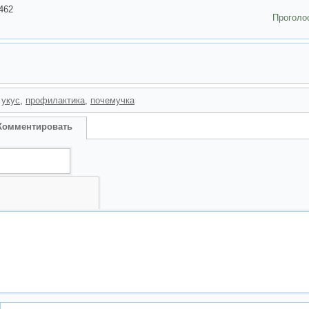
462
Проголо
,
укус
,
профилактика
,
почемучка
Комментировать