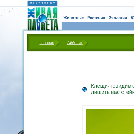
D I S C O V E R Y
Животные
Растения
Экология
Ю
Главная
Айболит
Клещи-невидимки
лишить вас стей