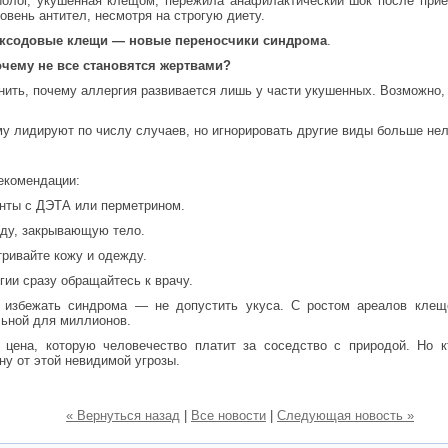
иолог, укушенная клещом, пережила анафилактический шок после прие
овень антител, несмотря на строгую диету.
ксодовые клещи — новые переносчики синдрома
.
очему не все становятся жертвами?
нить, почему аллергия развивается лишь у части укушенных. Возможно, 
ему лидируют по числу случаев, но игнорировать другие виды больше н
екомендации:
нты с ДЭТА или перметрином.
ду, закрывающую тело.
ривайте кожу и одежду.
ии сразу обращайтесь к врачу.
 избежать синдрома — не допустить укуса. С ростом ареалов клеще
льной для миллионов.
цена, которую человечество платит за соседство с природой. Но к
ну от этой невидимой угрозы.
« Вернуться назад
|
Все новости
|
Следующая новость »