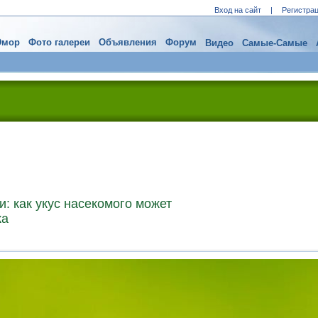
Вход на сайт
|
Регистра
мор
Фото галереи
Объявления
Форум
Видео
Самые-Самые
: как укус насекомого может
ка