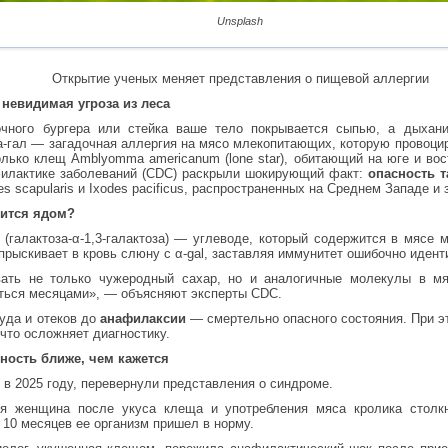
Unsplash
Открытие ученых меняет представления о пищевой аллергии
 невидимая угроза из леса
очного бургера или стейка ваше тело покрывается сыпью, а дыхани
-гал — загадочная аллергия на мясо млекопитающих, которую провоцир
только клещ
Amblyomma americanum
(lone star), обитающий на юге и в
филактике заболеваний (CDC) раскрыли шокирующий факт:
опасность 
es scapularis
и
Ixodes pacificus
, распространенных на Среднем Западе и 
вится ядом?
(галактоза-α-1,3-галактоза) — углеводе, который содержится в мясе 
прыскивает в кровь слюну с α-gal, заставляя иммунитет ошибочно идент
вать не только чужеродный сахар, но и аналогичные молекулы в мя
иться месяцами», — объясняют эксперты CDC.
уда и отеков до
анафилаксии
— смертельно опасного состояния. При эт
 что осложняет диагностику.
ность ближе, чем кажется
в 2025 году, перевернули представления о синдроме.
яя женщина после укуса клеща и употребления мяса кролика столк
 10 месяцев ее организм пришел в норму.