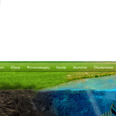
лит
Юмор
Фотоочевидец
Архив
Экология
Объявления