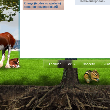
Комментировать
Клещи (ixodes scapularis)
переносчики инфекций
Главная
ФИТО
Новости
Айбо