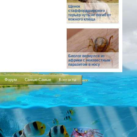
Щенок
стаффордширского
терьер чуть не погиб от
кожного клеща
Биолог вернулся из
африки с неизвестным
паразитом в носу
Форум
Самые-Самые
Контакты