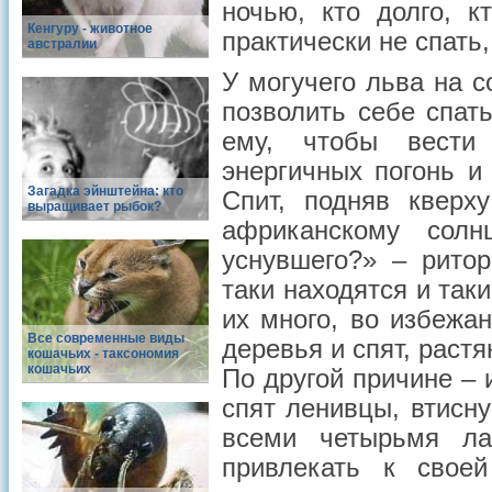
ночью, кто долго, 
Кенгуру - животное
практически не спать,
австралии
У могучего льва на 
позволить себе спат
ему, чтобы вести
энергичных погонь и
Загадка эйнштейна: кто
Спит, подняв кверх
выращивает рыбок?
африканскому солн
уснувшего?» – рито
таки находятся и так
их много, во избежа
Все современные виды
деревья и спят, раст
кошачьих - таксономия
кошачьих
По другой причине – и
спят ленивцы, втисн
всеми четырьмя л
привлекать к свое