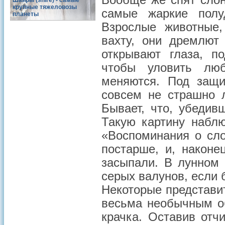
Вообще же спят слон
Шайры (shire) - самые
крупные тяжеловозы
самые жаркие полу
планеты
Взрослые животные,
вахту, они дремлют 
открывают глаза, п
чтобы уловить люб
меняются. Под защи
совсем не страшно 
Бывает, что, убедив
Такую картину набл
«Воспоминания о сло
постарше, и, након
засыпали. В лунном 
серых валунов, если 
Некоторые представи
весьма необычным о
крачка. Оставив отч