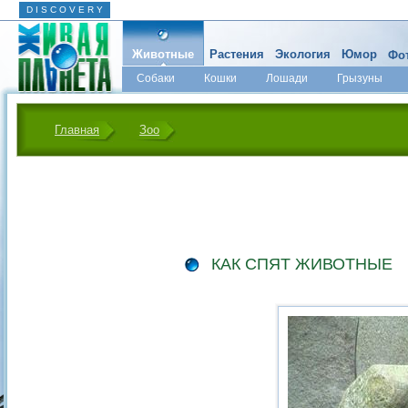
D I S C O V E R Y
Животные
Растения
Экология
Юмор
Фот
Собаки
Кошки
Лошади
Грызуны
Микромир
Главная
Зоо
КАК СПЯТ ЖИВОТНЫЕ