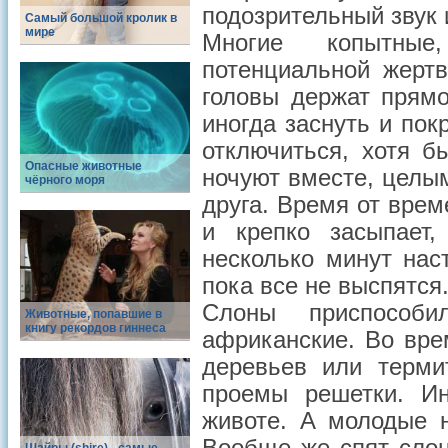
подозрительный звук 
Самый большой кролик в
мире
Многие копытные
потенциальной жертв
головы держат прямо
иногда заснуть и пок
отключиться, хотя б
Опасные животные
ночуют вместе, целы
чёрного моря
друга. Время от врем
и крепко засыпает,
несколько минут нас
пока все не выспятся
Слоны приспособи
Животные, попавшие в
книгу рекордов гиннеса
африканские. Во вре
деревьев или терми
проемы решетки. И
животе. А молодые н