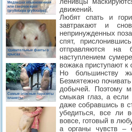
ленивцы маскируютс
Медведка обыкновенная
или сверчок-крот
движений.
(gryllotalpa gryllotalpa)
Любят спать и гори
завтракают и сно
непринужденных позах
спят, прислонившис
отправляются на 
Удивительные факты о
крысах
наступлением сумере
вожака приступают к 
Но большинству жи
Безмятежно почивать 
добычей. Поэтому м
Самые опасные паразиты
смыкая глаз, а если
планеты
даже собравшись в ст
убедиться, все ли в
вовсе, готовый в люб
а органы чувств – 