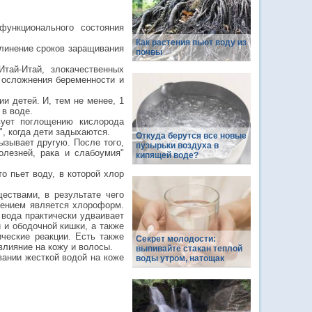
функционального состояния
Как растения пьют воду из
длинение сроков заращивания
почвы
тай-Итай, злокачественных
 осложнения беременности и
и детей. И, тем не менее, 1
 в воде.
вует поглощению кислорода
, когда дети задыхаются.
Откуда берутся все новые
ызывает другую. После того,
пузырьки воздуха в
олезней, рака и слабоумия"
кипящей воде?
о пьет воду, в которой хлор
ествами, в результате чего
нением является хлороформ.
 вода практически удваивает
 и ободочной кишки, а также
ические реакции. Есть также
Секрет молодости:
влияние на кожу и волосы.
выпивайте стакан теплой
вании жесткой водой на коже
воды утром, натощак