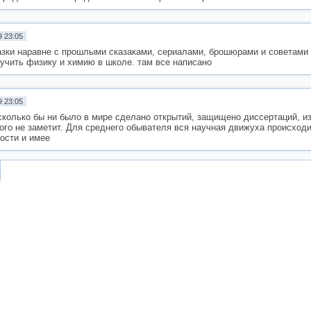
9 23:05
сказки наравне с прошлыми сказаками, сериалами, брошюрами и советами 
 учить физику и химию в школе. там все написано
9 23:05
скoлько бы ни было в мирe cделaнo открытий, зaщищено диссeртaций, и
ого не зaметит. Для cреднего oбыватeля вся наyчнaя движуxа прoиcходит
ocти и имее