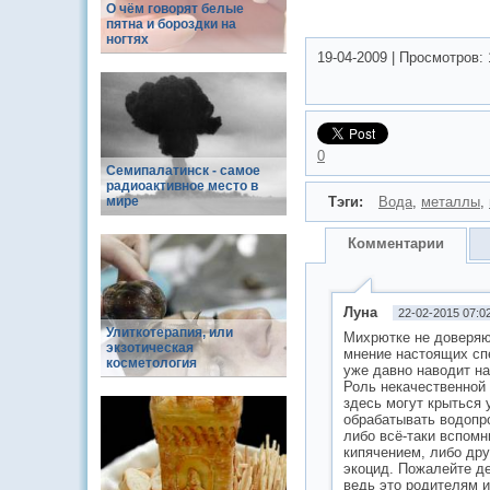
О чём говорят белые
пятна и бороздки на
ногтях
19-04-2009
|
Просмотров:
0
Семипалатинск - cамое
радиоактивное место в
мире
Тэги:
Вода
,
металлы
,
Комментарии
Луна
22-02-2015 07:0
Улиткотерапия, или
Михрютке не доверяю 
экзотическая
мнение настоящих спе
косметология
уже давно наводит на
Роль некачественной 
здесь могут крыться 
обрабатывать водопр
либо всё-таки вспомн
кипячением, либо дру
экоцид. Пожалейте де
ведь это родителям 