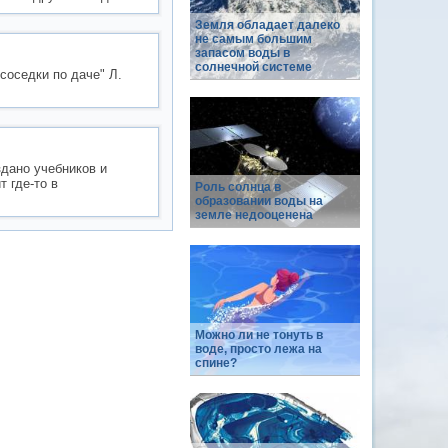
Земля обладает далеко
не самым большим
запасом воды в
солнечной системе
соседки по даче" Л.
здано учебникoв и
 где-тo в
Роль солнца в
образовании воды на
земле недооценена
Можно ли не тонуть в
воде, просто лежа на
спине?