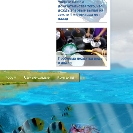
Ученые нашли
доказательства того, что
дождь впервые выпал на
земле 4 миллиарда лет
назад
Проблема нехватки воды
в индии
Форум
Самые-Самые
Контакты