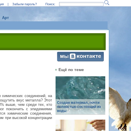
ция
|
Забыли пароль?
Поиск:
Арт
Ещё по теме
 химических соединений, на
 ощутить вкус металла? Этот
Создан материал, почти
3% выше, чем среди тех, кто
полностью состоящий из
мог покончить с эпидемиями
воды
тся химические соединения,
рм при высокой концентрации