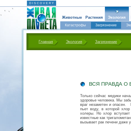
D I S C O V E R Y
Животные
Растения
Экология
Катастрофы
Загрязнение
Эк
Главная
Экология
Загрязнение
ВСЯ ПРАВДА О
Только сейчас медики нача
здоровье человека. Мы заб
враг незаметен и опасен. 
пьет воду, в которой хло
холеры. Но хлор вступает
известные как тригаломета
вызывает рак печени даже 