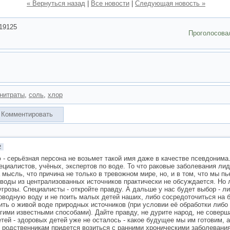
« Вернуться назад
|
Все новости
|
Следующая новость »
19125
Проголосова
нитраты
,
соль
,
хлор
Комментировать
2
- серьёзная персона не возьмет такой имя даже в качестве псевдоним
циалистов, учёных, экспертов по воде. То что раковые заболевания ли
 мысль, что причина не только в тревожном мире, но, и в том, что мы п
воды из централизованных источников практически не обсуждается. Но л
угрозы. Специалисты - откройте правду. А дальше у нас будет выбор - л
оводную воду и не поить малых детей наших, либо сосредоточиться на 
ить о живой воде природных источников (при условии её обработки либо
гими известными способами). Дайте правду, не дурите народ, не совер
тей - здоровых детей уже не осталось - какое будущее мы им готовим, а
и родственникам придется возиться с ранними хроническими заболевани