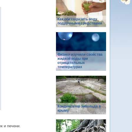
Как обеззаразить воду
подручными средствами
Физики изучили свойства
жидкой воды при
отрицательных
температурах
Конденсатор зибольда в
крыму
к и печени.