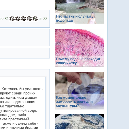
Несчастный случай у
ло:
2
5.00
водопада
Почему вода не проходит
сквозь кожу
а. Хотелось бы услышать
дируют среди прочих
ьем, едим, чем дышим.
Как моментально
огика подсказывает -
заморозить воду для
скульптуры?
ибо тщательно
бутилированной воде,
 холодом, либо
шайте преступный
 также и самим себе -
ями и другими бедами.