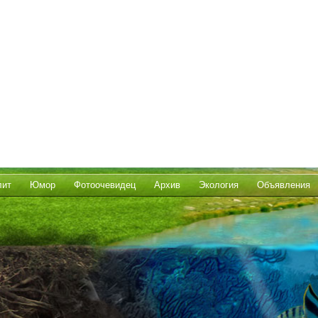
лит
Юмор
Фотоочевидец
Архив
Экология
Объявления