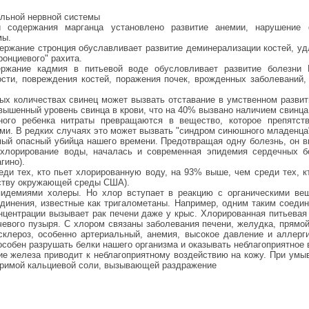
альной нервной системы
 содержания марганца установлено развитие анемии, нарушение 
мы.
ержание стронция обуславливает развитие деминерализации костей, у
ронциевого" рахита.
ржание кадмия в питьевой воде обусловливает развитие болезни И
сти, повреждения костей, поражения почек, врожденных заболеваний,
ых количествах свинец может вызвать отставание в умственном развити
вышенный уровень свинца в крови, что на 40% вызвано наличием свинца
ного ребенка нитраты превращаются в вещество, которое препятст
ми. В редких случаях это может вызвать "синдром синюшного младенца"
амый опасный убийца нашего времени. Предотвращая одну болезнь, он в
 хлорирование воды, началась и современная эпидемия сердечных б
гино).
ди тех, кто пьет хлорированную воду, на 93% выше, чем среди тех, кт
честву окружающей среды США).
пидемиями холеры. Но хлор вступает в реакцию с органическими вещ
динения, известные как тригалометаны. Например, одним таким соеди
центрации вызывает рак печени даже у крыс. Хлорированная питьевая
чевого пузыря. С хлором связаны заболевания печени, желудка, прямой
склероз, особенно артериальный, анемия, высокое давление и аллерг
особен разрушать белки нашего организма и оказывать неблагоприятное 
ие железа приводит к неблагоприятному воздействию на кожу. При умы
оримой кальциевой соли, вызывающей раздражение