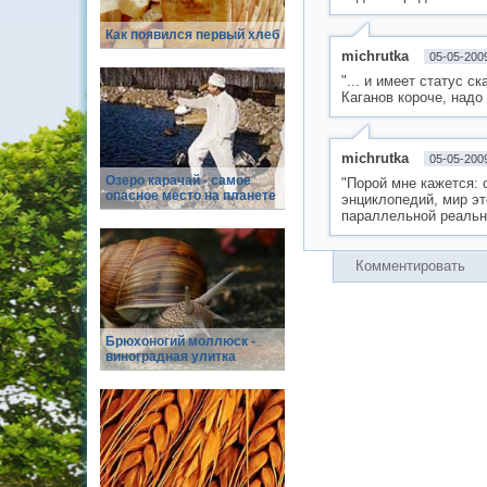
Как появился первый хлеб
michrutka
05-05-200
"... и имеет статус 
Каганов короче, надо
michrutka
05-05-200
Озеро карачай - самое
"Поpой мне кaжeтся: 
опасное место на планете
энциклопeдий, мир эт
пapaллельной реaльн
Комментировать
Брюхоногий моллюск -
виноградная улитка