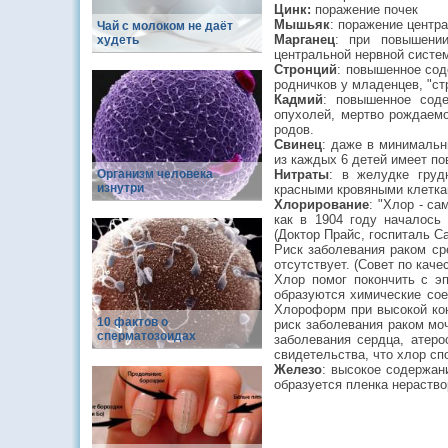
Цинк:
поражение почек
Мышьяк
: поражение центр
Чай с молоком не даёт
Марганец
: при повышении
худеть
центральной нервной систе
Стронций
: повышенное сод
родничков у младенцев, "ст
Кадмий
: повышенное соде
опухолей, мертво рождаемо
родов.
Свинец
: даже в минимальн
из каждых 6 детей имеет по
Организм человека
Нитраты
: в желудке груд
изнутри
красными кровяными клетка
Хлорирование
: "Хлор - с
как в 1904 году началось
(Доктор Прайс, госпиталь Са
Риск заболевания раком сре
отсутствует. (Совет по ка
Хлор помог покончить с э
образуются химические сое
Хлороформ при высокой кон
10 фактов о
риск заболевания раком мо
сперматозоидах
заболевания сердца, атеро
свидетельства, что хлор сп
Железо
: высокое содержан
образуется пленка нераств