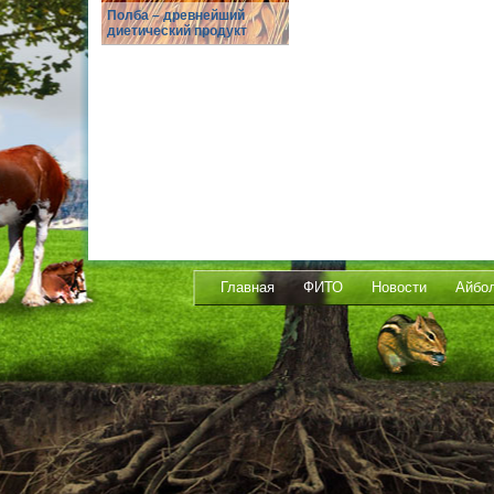
Полба – древнейший
диетический продукт
Главная
ФИТО
Новости
Айбо