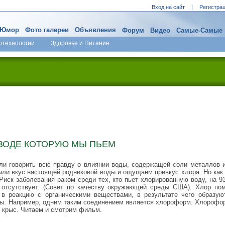
Вход на сайт
|
Регистра
Юмор
Фото галереи
Объявления
Форум
Видео
Самые-Самые
отехнологии
Здоровье и Питание
 ВОДЕ КОТОРУЮ МЫ ПЬЕМ
ли говорить всю правду о влиянии воды, содержащей соли металлов и
ыли вкус настоящей родниковой воды и ощущаем привкус хлора. Но как
Риск заболевания раком среди тех, кто пьет хлорированную воду, на 9
р отсутствует. (Совет по качеству окружающей среды США). Хлор по
 в реакцию с органическими веществами, в результате чего образую
ны. Например, одним таким соединением является хлороформ. Хлорофо
у крыс. Читаем и смотрим фильм.