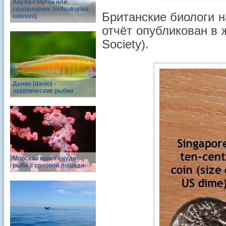
Акула-Гоблин или
скапаноринх (mitsukurina
Британские биологи 
owstoni)
отчёт опубликован в 
Society).
Данио (danio) -
экзотические рыбки
Морской конек - чудо-
рыба с головой лошади