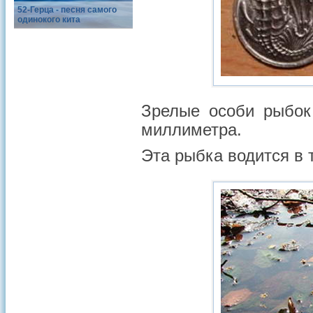
52-Герца - песня самого
одинокого кита
Зрелые особи рыбок 
миллиметра.
Эта рыбка водится в