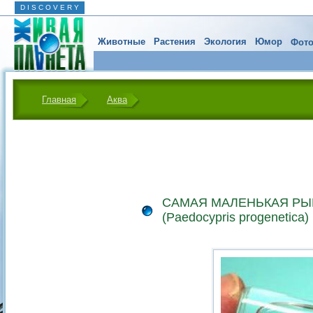
D I S C O V E R Y
Животные
Растения
Экология
Юмор
Фото
Главная
Аква
САМАЯ МАЛЕНЬКАЯ РЫ
(Paedocypris progenetica)