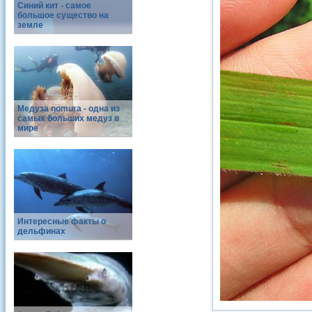
Синий кит - самое
большое существо на
земле
Медуза nomura - одна из
самых больших медуз в
мире
Интересные факты о
дельфинах