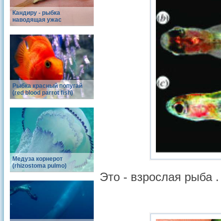
Кандиру - рыбка
наводящая ужас
Рыбка красный попугай
(red blood parrot fish)
Медуза корнерот
(rhizostoma pulmo)
Это - взрослая рыба .