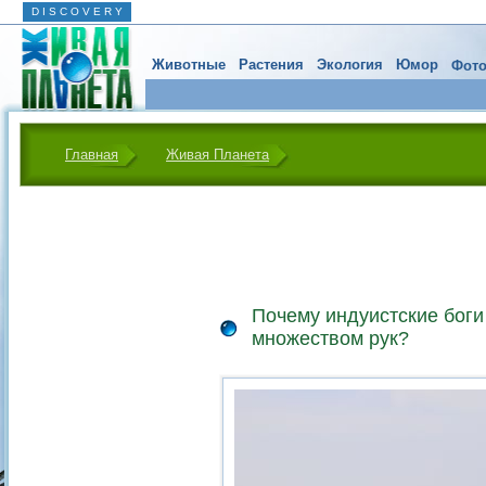
D I S C O V E R Y
Животные
Растения
Экология
Юмор
Фото
Главная
Живая Планета
Почему индуистские боги
множеством рук?