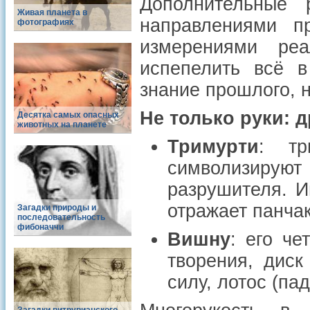
Дополнительные 
Живая планета в
направлениями пр
фотографиях
измерениями реа
испепелить всё в
знание прошлого, 
Не только руки: 
Десятка самых опасных
животных на планете
Тримурти
: т
символизиру
разрушителя. И
отражает панча
Загадки природы и
последовательность
фибоначчи
Вишну
: его че
творения, диск
силу, лотос (па