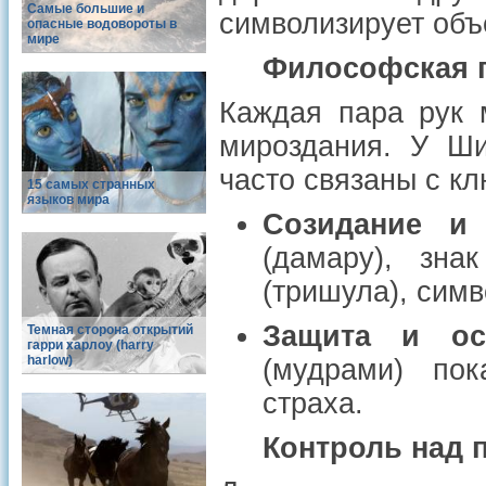
Самые большие и
символизирует объ
опасные водовороты в
мире
Философская 
Каждая пара рук 
мироздания. У Ши
часто связаны с к
15 самых странных
языков мира
Созидание и
(дамару), зна
(тришула), сим
Защита и ос
Темная сторона открытий
гарри харлоу (harry
harlow)
(мудрами) пок
страха.
Контроль над 