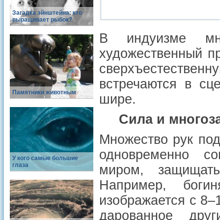
Загадка эйнштейна: кто
выращивает рыбок?
В индуизме мн
художественный п
сверхъестествен
встречаются в сц
Памятники животным
шире.
Сила и многоз
Множество рук под
одновременно со
У кого самые большие
глаза
миром, защищат
Например, боги
изображается с 8–
дарованное друг