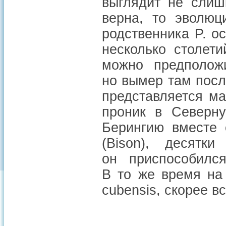
выглядит не слиш
верна, то эволюц
родственника P. o
несколько столет
можно предположи
но вымер там после
представляется ма
проник в Северн
Берингию вместе 
(Bison), десятк
он приспособилс
В то же время на
cubensis, скорее в