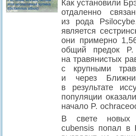
Растение ясенец белый
Как установили Брэ
или неопалимая купина
(dictamnus albus)
отдаленно связ
из рода Psilocyb
является сестринс
они примерно 1,5
общий предок P. 
на травянистых ра
с крупными трав
и через Ближни
в результате исс
популяции оказали
начало P. ochraceoc
В свете новых 
cubensis попал в