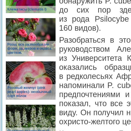
обнаружить P. cube
до сих пор зде
Клематисы (clematis l)
из рода Psilocyb
160 видов).
Разобраться в эт
Розы. все разнообразие
руководством Але
форм, размеров и окраса
цветков.
из Университета 
оказались образ
в редколесьях Афр
напоминали P. cub
Розовый жемчуг (pink
pearl apples)- необычный
предпочтениями и
сорт яблок
показал, что все 
виду. Он получил н
охристо-желтого ц