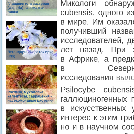
Микологи обнару
Глициния или вистерия
(wisteria) - ароматная
cubensis, одного 
лиана
в мире. Им оказал
получивший назва
исследователей, д
лет назад. При э
Легендарный цветок ирис
(iris)
в Африке, а предк
в Северн
исследования
выл
Psilocybe cuben
Росянка, мухоловка,
непентесы, саррацения -
галлюциногенных г
насекомоядные растения
в искусственных 
интерес к этим гр
но и в научном со