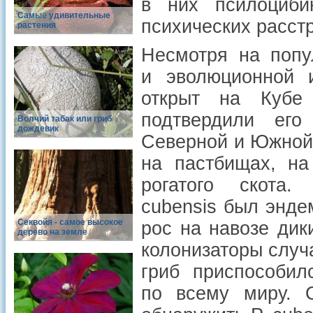
в них псилоциби
Самые удивительные
психических расстр
растения
Несмотря на попу
и эволюционной и
открыт на Кубе
подтвердили его
Волчий табак или гриб
дождевик
Северной и Южной 
на пастбищах, на
рогатого скота.
cubensis был энде
Cеквойя - самое высокое
рос на навозе дик
дерево на земле
колонизаторы случ
гриб приспособил
по всему миру. 