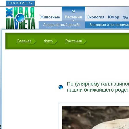
D I S C O V E R Y
Животные
Растения
Экология
Юмор
Фот
Ландшафтный дизайн
Знакомые и незнакомы
Главная
Фито
Растения
Популярному галлюциног
нашли ближайшего родст