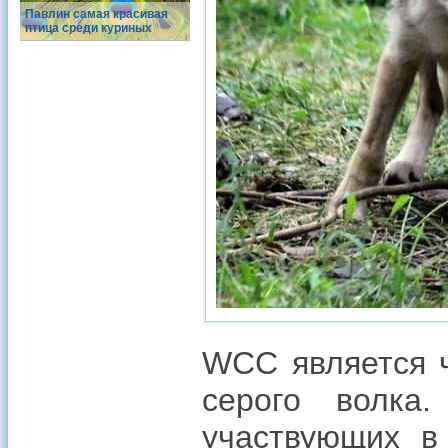
Павлин самая красивая
птица среди куриных
WCC является ч
серого волка
участвующих в