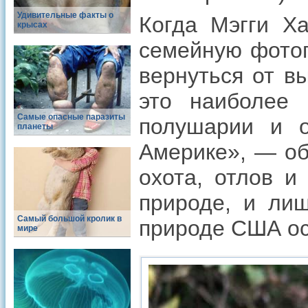
Удивительные факты о
Когда Мэгги Х
крысах
семейную фотог
вернуться от в
это наиболее 
Самые опасные паразиты
полушарии и 
планеты
Америке», — об
охота, отлов и
природе, и лиш
Самый большой кролик в
природе США ос
мире