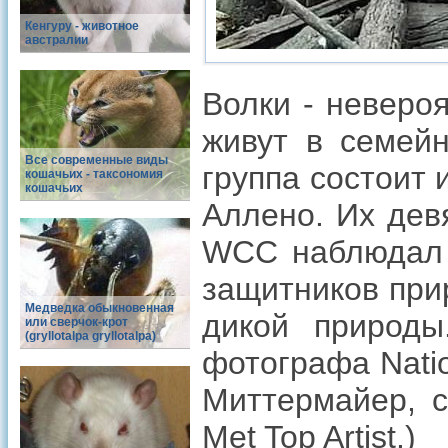
Кенгуру - животное
австралии
Волки - неверо
живут в семейн
Все современные виды
группа состоит 
кошачьих - таксономия
кошачьих
Аллено. Их дев
WCC наблюдал 
защитников при
Медведка обыкновенная
дикой природы
или сверчок-крот
(gryllotalpa gryllotalpa)
фотографа Nati
Миттермайер, с
Met Top Artist.)