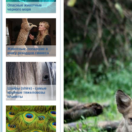
Опасные животные
чёрного моря
Животные, попавшие в
книгу рекордов гиннеса
Шайры (shire) - самые
крупные тяжеловозы
планеты