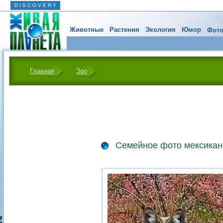
D I S C O V E R Y
Животные
Растения
Экология
Юмор
Фото
Главная
Зоо
Семейное фото мексикан