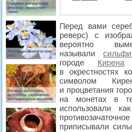
Глициния или вистерия
(wisteria) - ароматная
лиана
Перед вами сере
реверс) с изобра
вероятно вым
Легендарный цветок ирис
называли
сильфи
(iris)
городе
Кирена
н
в окрестностях к
символом Кире
и процветания город
Росянка, мухоловка,
непентесы, саррацения -
на монетах в те
насекомоядные растения
использовали как
противозачаточно
приписывали силь