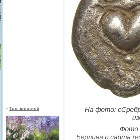
На фото: сСребр
Топ новостей
из
Фото 
Берлина
с сайта
re