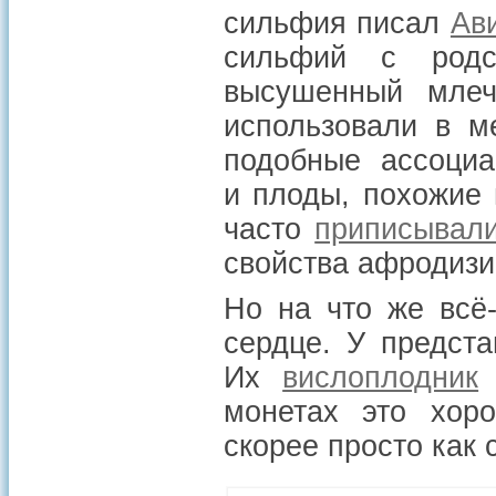
сильфия писал
Ав
сильфий с род
высушенный мле
использовали в м
подобные ассоци
и плоды, похожие 
часто
приписывал
свойства афродизи
Но на что же всё
сердце. У предста
Их
вислоплодник
с
монетах это хор
скорее просто как