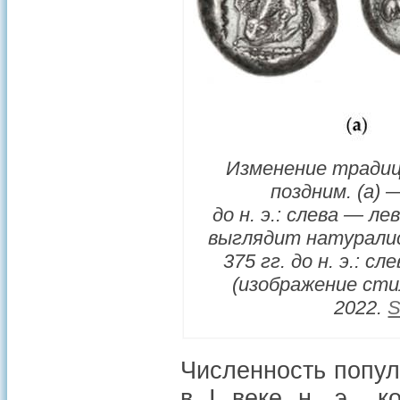
Изменение традиц
поздним. (a)
до н. э.: слева — 
выглядит натуралис
375 гг. до н. э.: с
(изображение стил
2022.
S
Численность попул
в I веке н. э., 