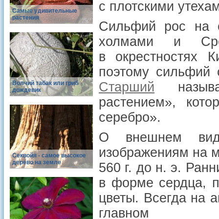
с плотскими утехам
Самые удивительные
растения
Сильфий рос на 
холмами и Сре
в окрестностях К
поэтому сильфий 
Волчий табак или гриб
Старший
называ
дождевик
растением», кото
серебро».
О внешнем вид
изображениям на м
Cеквойя - самое высокое
дерево на земле
560 г. до н. э. Ра
в форме сердца, п
цветы. Всегда на а
главном ф