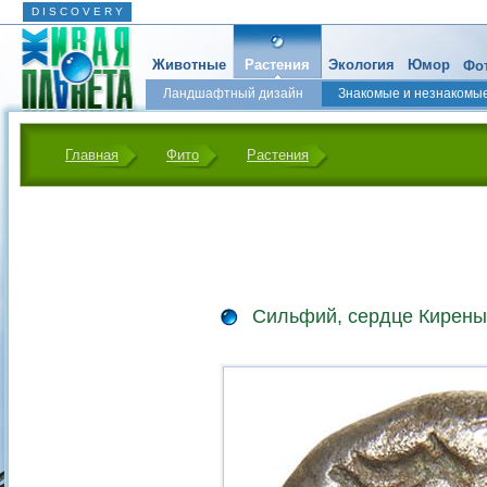
D I S C O V E R Y
Животные
Растения
Экология
Юмор
Фот
Ландшафтный дизайн
Знакомые и незнакомы
Главная
Фито
Растения
Сильфий, сердце Кирены