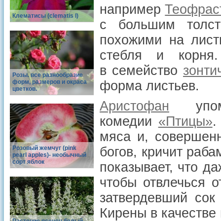
например
Теофрас
Клематисы (clematis l)
с большим толст
похожими на лист
стебля и корня
в семейство
зонти
Розы. все разнообразие
форм, размеров и окраса
форма листьев.
цветков.
Аристофан
упом
комедии
«Птицы»
.
мяса и, совершен
Розовый жемчуг (pink
богов, кричит раба
pearl apples)- необычный
сорт яблок
показывает, что да
чтобы отвлечься о
затвердевший сок 
Кирены в качестве