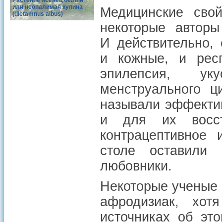
Растение ясенец белый
или неопалимая купина
Медицинские свой
(dictamnus albus)
некоторые авторы
И действительно, 
и кожные, и респ
эпилепсия, ук
менструального ц
называли эффектив
и для их восст
контрацептивное 
столе оставили
любовники.
Некоторые ученые 
афродизиак, хот
источниках об эт