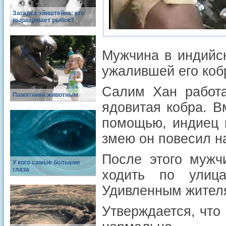
Загадка эйнштейна: кто
выращивает рыбок?
Мужчина в индийс
ужалившей его кобр
Салим Хан работа
Памятники животным
ядовитая кобра. В
помощью, индиец 
змею он повесил н
После этого мужч
У кого самые большие
глаза
ходить по улиц
Удивленным жителя
Утверждается, что