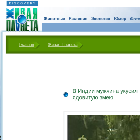
D I S C O V E R Y
Животные
Растения
Экология
Юмор
Фото
Главная
Живая Планета
В Индии мужчина укусил
ядовитую змею