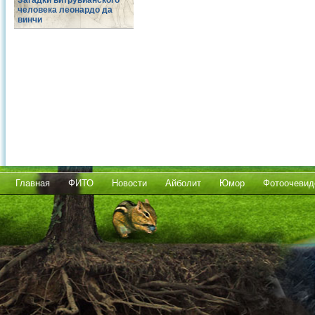
Загадки витрувианского
человека леонардо да
винчи
Главная
ФИТО
Новости
Айболит
Юмор
Фотоочевид