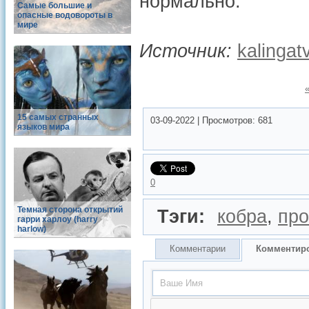
нормально.
Самые большие и
опасные водовороты в
мире
Источник:
kalingat
15 самых странных
03-09-2022
|
Просмотров:
681
языков мира
0
Темная сторона открытий
Тэги:
кобра
,
пр
гарри харлоу (harry
harlow)
Комментарии
Комментир