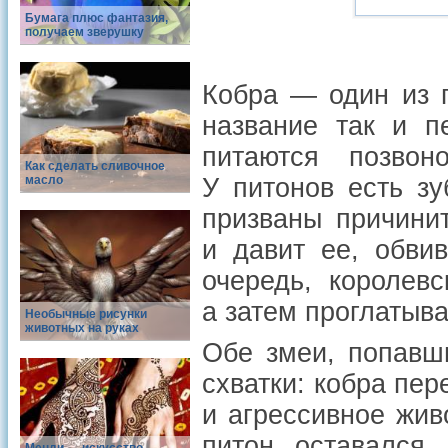
Бумага плюс фантазия,
получаем зверушку
Кобра — один из г
название так и п
питаются позво
Как сделать сливочное
масло
У питонов есть з
призваны причини
и давит ее, обви
очередь, королев
а затем проглатыва
Необычные рисунки
животных на руках
Обе змеи, попавш
схватки: кобра пе
и агрессивное жив
питон оставался 