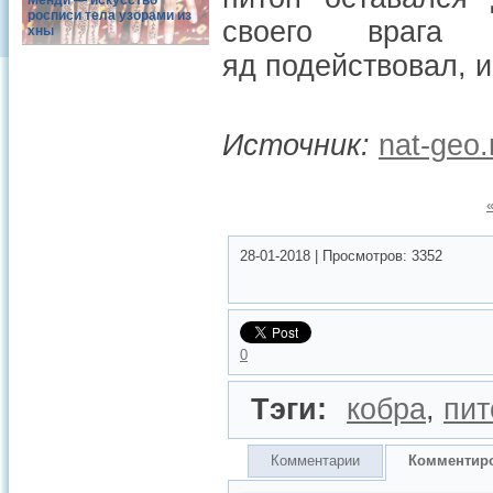
Менди — искусство
росписи тела узорами из
своего врага 
хны
яд подействовал, и
Источник:
nat-geo.
28-01-2018
|
Просмотров:
3352
0
Тэги:
кобра
,
пит
Комментарии
Комментир