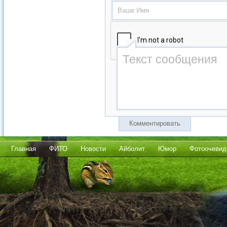
Комментировать
Главная
ФИТО
Новости
Айболит
Юмор
Фотоочевид