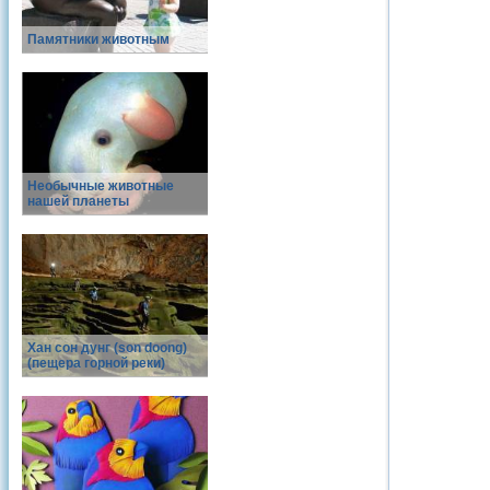
Памятники животным
Необычные животные
нашей планеты
Хан сон дунг (son doong)
(пещера горной реки)