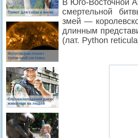
В Юго-Восточной А
смертельной бит
Приют для собак в киеве
змей — королевско
длинным представ
(лат. Python reticula
Фотографии планет
солнечной системы
Случаи нападения диких
животных на людей