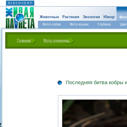
D I S C O V E R Y
Животные
Растения
Экология
Юмор
Фот
Фото собак
Фото кошек
Глубина
Цве
Главная
Фото очевидец
Последняя битва кобры и