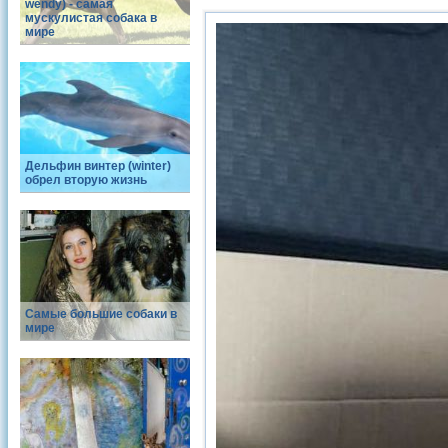
wendy) - самая
мускулистая собака в
мире
Дельфин винтер (winter)
обрел вторую жизнь
Самые большие собаки в
мире