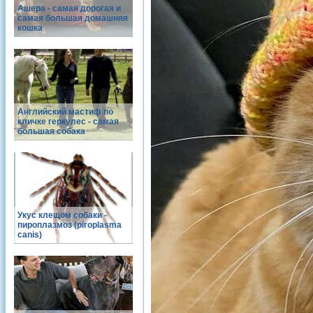
Ашера - самая дорогая и
самая большая домашняя
кошка
Английский мастиф по
кличке геркулес - самая
большая собака
Укус клещом собаки -
пироплазмоз (piroplasma
canis)