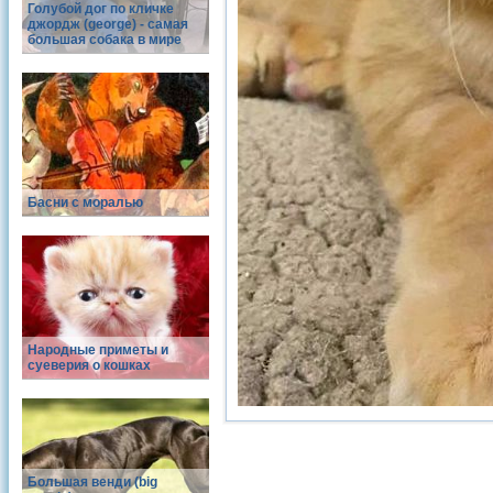
Голубой дог по кличке
джордж (george) - самая
большая собака в мире
Басни с моралью
Народные приметы и
суеверия о кошках
Большая венди (big