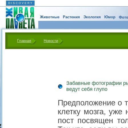
D I S C O V E R Y
Животные
Растения
Экология
Юмор
Фото
Главная
Новости
Забавные фотографии ры
ведут себя глупо
Предположение о т
клетку мозга, уже 
пост посвящен то