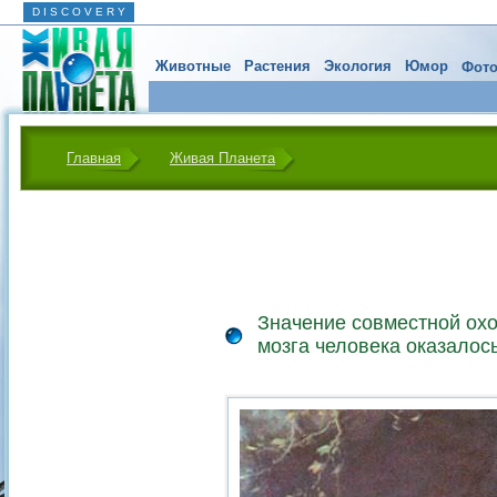
D I S C O V E R Y
Животные
Растения
Экология
Юмор
Фото
Главная
Живая Планета
Значение совместной охо
мозга человека оказалос