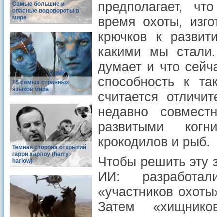
предполагает, чт
Самые большие и
опасные водовороты в
мире
время охоты, изг
крючков к развит
какими мы стали.
думает и что сейч
способность к та
15 самых странных
языков мира
считается отличи
недавно совмес
развитыми когн
крокодилов и рыб.
Темная сторона открытий
гарри харлоу (harry
Чтобы решить эту 
harlow)
ИИ: разработал
«участников охоты
Затем «хищник