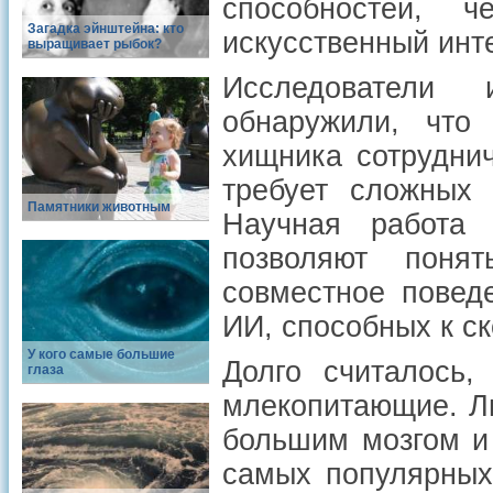
способностей, 
Загадка эйнштейна: кто
искусственный инте
выращивает рыбок?
Исследователи 
обнаружили, что
хищника сотрудни
требует сложных 
Памятники животным
Научная работ
позволяют поня
совместное повед
ИИ, способных к с
У кого самые большие
Долго считалось,
глаза
млекопитающие. Л
большим мозгом и
самых популярных