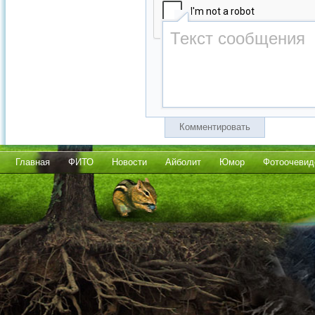
Комментировать
Главная
ФИТО
Новости
Айболит
Юмор
Фотоочевид