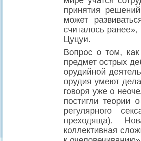
мире учатся сотр
принятия решений
может развиватьс
считалось ранее»,
Цуцуи.
Вопрос о том, ка
предмет острых деб
орудийной деятель
орудия умеют дела
говоря уже о неоч
постигли теории о
регулярного сек
преходяща). Но
коллективная слож
к очеловечиванию»