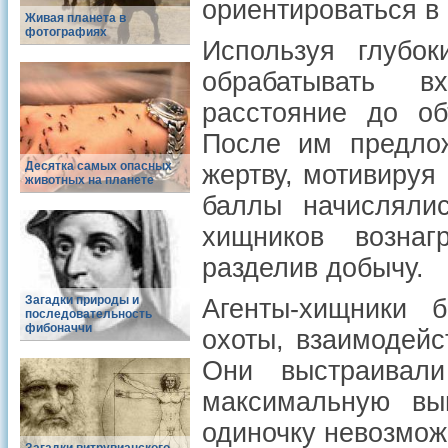
ориентироваться в 
Живая планета в
фотографиях
Используя глубок
обрабатывать в
расстояние до об
После им предлож
Десятка самых опасных
жертву, мотивируя
животных на планете
баллы начисляли
хищников возна
разделив добычу.
Загадки природы и
Агенты-хищники 
последовательность
фибоначчи
охоты, взаимодейс
Они выстраивали
максимальную вы
одиночку невозмож