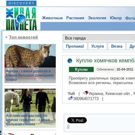
D I S C O V E R Y
Животные
Растения
Экология
Юмор
Фото
Топ новостей
Пропажа!
Услуги
Вязка
Др
Куплю хомячков кемпб
Куплю
Обновлено :
25-04-2011
Ашера - самая дорогая и
самая большая домашняя
Приобрету различных окрасов хомя
кошка
Возможно все регионы, пересылка.
Yuli
|
Украина, Киевская обл.
380964071773 |
Английский мастиф по
кличке геркулес - самая
большая собака
0