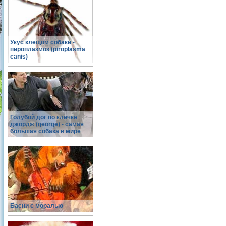
Укус клещом собаки -
пироплазмоз (piroplasma
canis)
Голубой дог по кличке
джордж (george) - самая
большая собака в мире
Басни с моралью