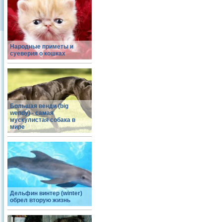
Народные приметы и
суеверия о кошках
Большая венди (big
wendy) - самая
мускулистая собака в
мире
Дельфин винтер (winter)
обрел вторую жизнь