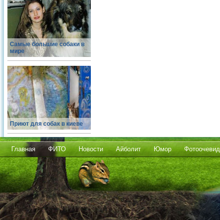
Самые большие собаки в
мире
Приют для собак в киеве
Главная
ФИТО
Новости
Айболит
Юмор
Фотоочевид