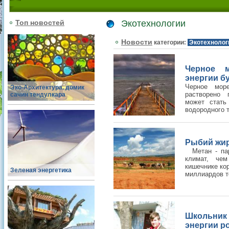
Топ новостей
Экотехнологии
Новости
категории:
Экотехнолог
Черное м
энергии б
Черное мор
Эко-Архитектура. домик
растворено 
сачин тендулкара
может стать
водородного т
Рыбий жир
Метан - парн
климат, чем
кишечнике ко
Зеленая энергетика
миллиардов то
Школьни
энергии р