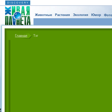
D I S C O V E R Y
Животные
Растения
Экология
Юмор
Фото
Главная
Тэг