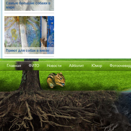
Самые большие собаки в
мире
Приют для собак в киеве
Главная
ФИТО
Новости
Айболит
Юмор
Фотоочевид