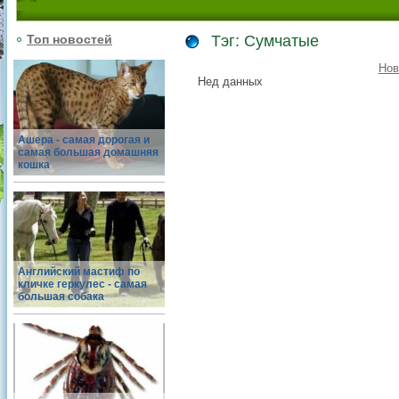
Топ новостей
Тэг: Сумчатые
Нов
Нед данных
Ашера - самая дорогая и
самая большая домашняя
кошка
Английский мастиф по
кличке геркулес - самая
большая собака