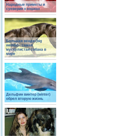
Народные приметы и
суеверия о кошках
Большая венди (big
wendy) - самая
мускулистая собака в
мире
Дельфин винтер (winter)
обрел вторую жизнь