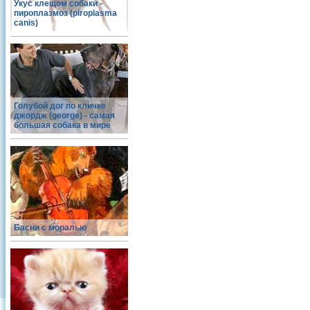
Укус клещом собаки -
пироплазмоз (piroplasma
canis)
Голубой дог по кличке
джордж (george) - самая
большая собака в мире
Басни с моралью