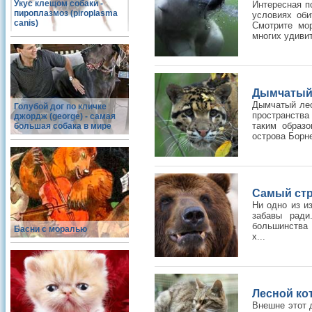
Укус клещом собаки -
Интересная п
пироплазмоз (piroplasma
условиях оби
canis)
Смотрите мо
многих удивит
Дымчатый л
Дымчатый лео
Голубой дог по кличке
пространства
джордж (george) - самая
таким образ
большая собака в мире
острова Борнео
Самый ст
Ни одно из и
забавы ради
большинства 
Басни с моралью
х...
Лесной кот (
Внешне этот д