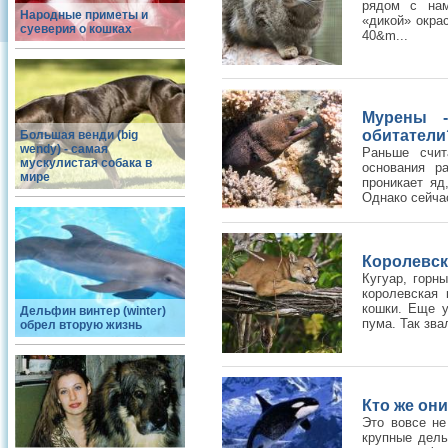
рядом с нам
Народные приметы и
«дикой» окра
суеверия о кошках
40&m...
Мурены 
обитатели
Большая венди (big
wendy) - самая
Раньше счит
мускулистая собака в
основания р
мире
проникает яд
Однако сейча
Королевск
Кугуар, горн
королевская
кошки. Еще у
Дельфин винтер (winter)
пума. Так зва
обрел вторую жизнь
Кто же они
Это вовсе не
крупные дель