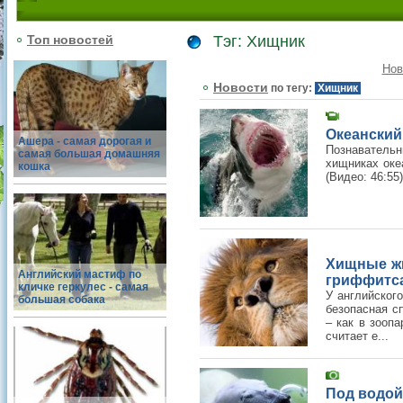
Топ новостей
Тэг: Хищник
Нов
Новости
по тегу:
Хищник
Океанский
Ашера - самая дорогая и
Познаватель
самая большая домашняя
хищниках океа
кошка
(Видео: 46:55)
Хищные ж
Английский мастиф по
гриффитс
кличке геркулес - самая
У английског
большая собака
безопасная с
– как в зоопа
считает е...
Под водой