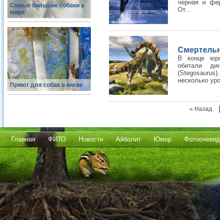
черная и фе
Самые большие собаки в
От...
мире
Смертельн
В конце юрс
обитали ди
(Stegosaurus
несколько уро
Приют для собак в киеве
« Назад
Главная
ФИТО
Новости
Айболит
Юмор
Фотоочевид