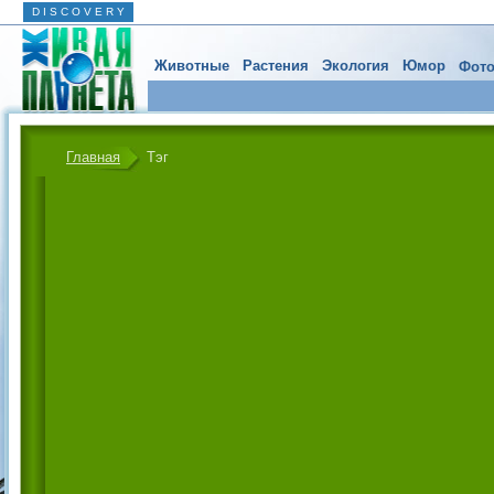
D I S C O V E R Y
Животные
Растения
Экология
Юмор
Фото
Главная
Тэг