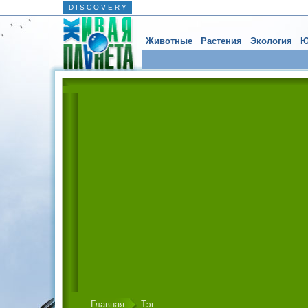
D I S C O V E R Y
Животные
Растения
Экология
Ю
Главная
Тэг