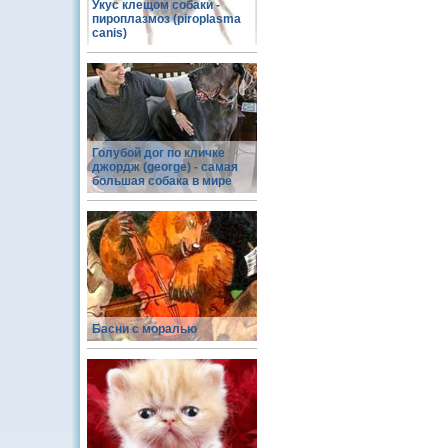
Укус клещом собаки -
пироплазмоз (piroplasma
canis)
Голубой дог по кличке
джордж (george) - самая
большая собака в мире
Басни с моралью