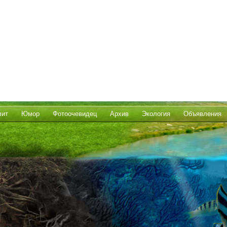
лит
Юмор
Фотоочевидец
Архив
Экология
Объявления