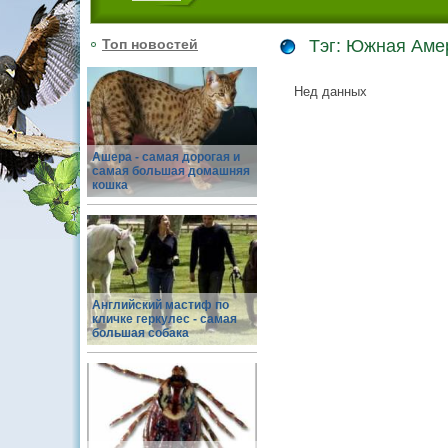
Топ новостей
Тэг: Южная Аме
Нед данных
Ашера - самая дорогая и
самая большая домашняя
кошка
Английский мастиф по
кличке геркулес - самая
большая собака