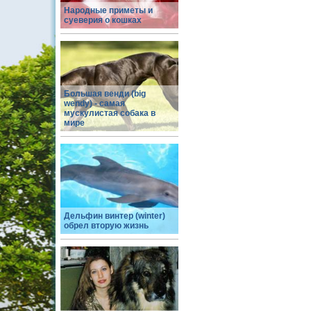
Народные приметы и
суеверия о кошках
Большая венди (big
wendy) - самая
мускулистая собака в
мире
Дельфин винтер (winter)
обрел вторую жизнь