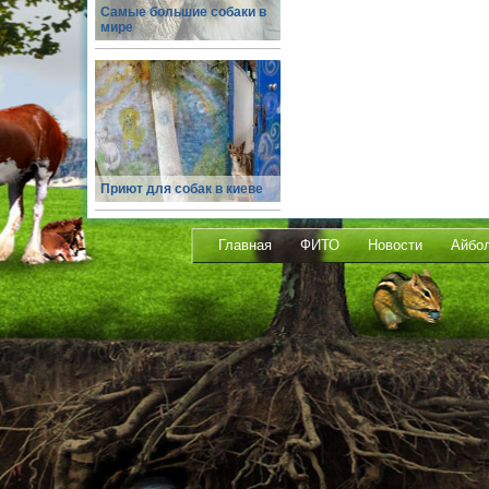
Самые большие собаки в
мире
Приют для собак в киеве
Главная
ФИТО
Новости
Айбо