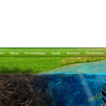
лит
Юмор
Фотоочевидец
Архив
Экология
Объявления