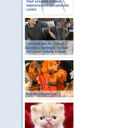
Укус клещом собаки -
пироплазмоз (piroplasma
canis)
Голубой дог по кличке
джордж (george) - самая
большая собака в мире
Басни с моралью