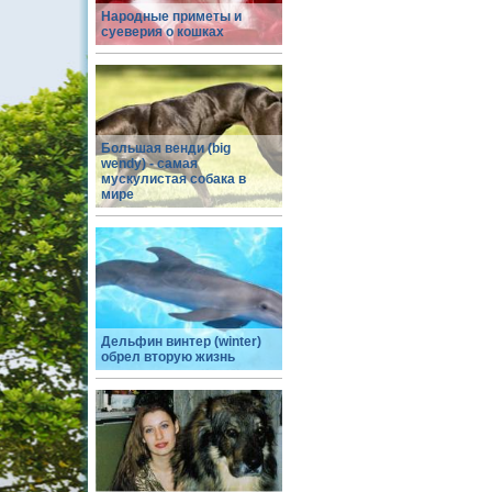
Народные приметы и
суеверия о кошках
Большая венди (big
wendy) - самая
мускулистая собака в
мире
Дельфин винтер (winter)
обрел вторую жизнь