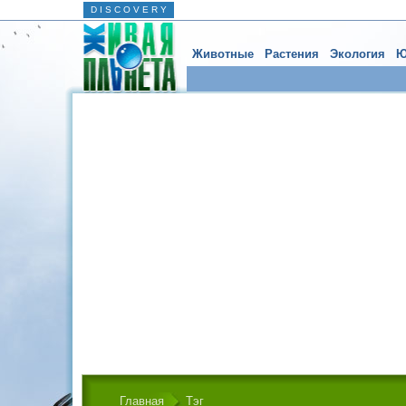
D I S C O V E R Y
Животные
Растения
Экология
Ю
Главная
Тэг