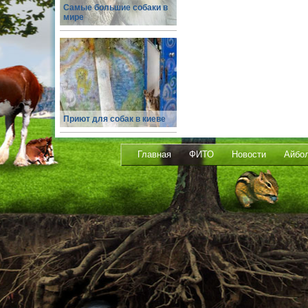
Самые большие собаки в
мире
Приют для собак в киеве
Главная
ФИТО
Новости
Айбо