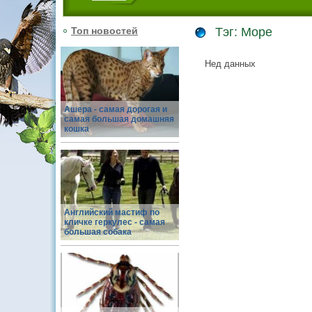
Топ новостей
Тэг: Море
Нед данных
Ашера - самая дорогая и
самая большая домашняя
кошка
Английский мастиф по
кличке геркулес - самая
большая собака