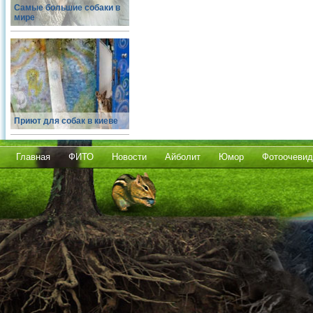
Самые большие собаки в
мире
Приют для собак в киеве
Главная
ФИТО
Новости
Айболит
Юмор
Фотоочевид