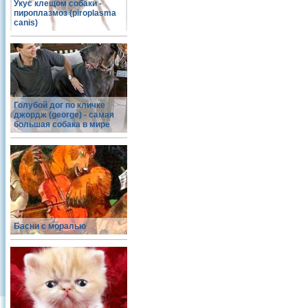
Укус клещом собаки -
пироплазмоз (piroplasma
canis)
Голубой дог по кличке
джордж (george) - самая
большая собака в мире
Басни с моралью