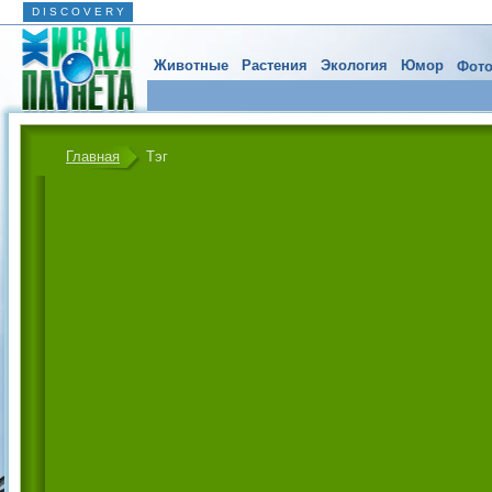
D I S C O V E R Y
Животные
Растения
Экология
Юмор
Фото
Главная
Тэг