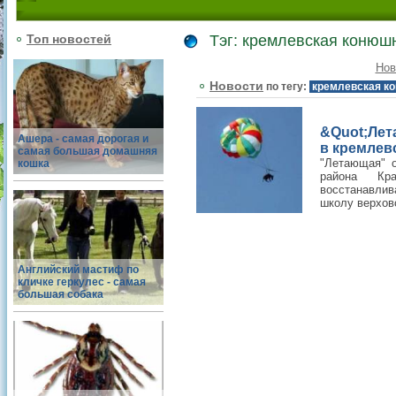
Топ новостей
Тэг: кремлевская конюш
Нов
Новости
по тегу:
кремлевская к
&Quot;Лет
Ашера - самая дорогая и
в кремле
самая большая домашняя
"Летающая" о
кошка
района Кр
восстанавлив
школу верхово
Английский мастиф по
кличке геркулес - самая
большая собака