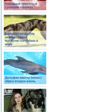
Народные приметы и
суеверия о кошках
Большая венди (big
wendy) - самая
мускулистая собака в
мире
Дельфин винтер (winter)
обрел вторую жизнь