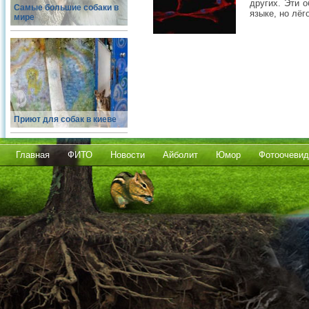
других. Эти о
Самые большие собаки в
языке, но лёго
мире
Приют для собак в киеве
Главная
ФИТО
Новости
Айболит
Юмор
Фотоочевид