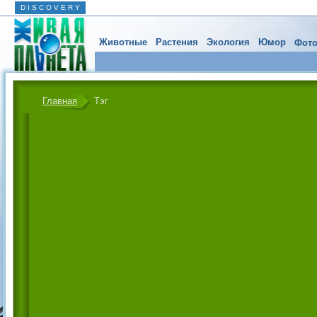
D I S C O V E R Y
Животные
Растения
Экология
Юмор
Фото
Главная
Тэг