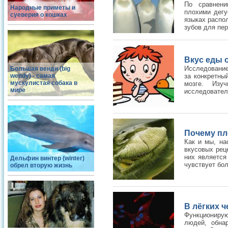
По сравнени
Народные приметы и
плохими дегу
суеверия о кошках
языках распо
зубов для пер
Вкус еды о
Исследование
Большая венди (big
wendy) - самая
за конкретны
мускулистая собака в
мозге. Изу
мире
исследовател
Почему пл
Как и мы, н
вкусовых рец
них является
Дельфин винтер (winter)
чувствует бол
обрел вторую жизнь
В лёгких 
Функционирую
людей, обна