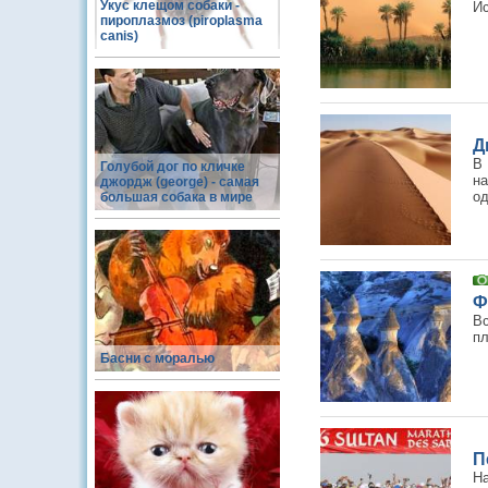
Укус клещом собаки -
Ис
пироплазмоз (piroplasma
canis)
Д
В
Голубой дог по кличке
н
джордж (george) - самая
од
большая собака в мире
Ф
В
п
Басни с моралью
П
Н