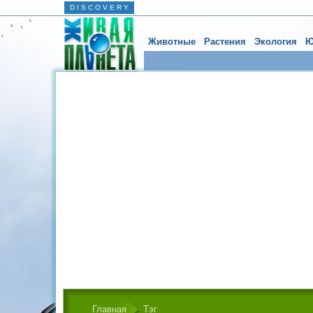
D I S C O V E R Y
Животные
Растения
Экология
Ю
Главная
Тэг