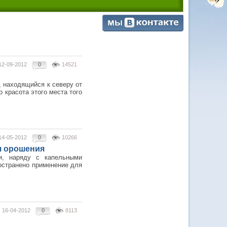
12-09-2012
0
14521
, находящийся к северу от
 красота этого места того
14-05-2012
0
10266
я орошения
и, наряду с капельными
остранено применение для
16-04-2012
0
8113