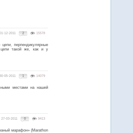
01-12-2011
2
15578
 цепи, перпендикулярные
 цепи такой же, как и у
30-05-2011
1
14079
льными местами на нашей
27-03-2011
0
9413
чаный марафон» (Marathon