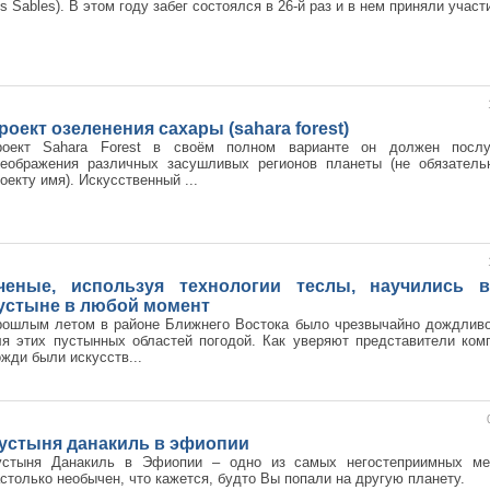
s Sables). В этом году забег состоялся в 26-й раз и в нем приняли участ
роект озеленения сахары (sahara forest)
роект Sahara Forest в своём полном варианте он должен посл
реображения различных засушливых регионов планеты (не обязатель
оекту имя). Искусственный ...
ченые, используя технологии теслы, научились
устыне в любой момент
рошлым летом в районе Ближнего Востока было чрезвычайно дождливо
я этих пустынных областей погодой. Как уверяют представители ком
жди были искусств...
устыня данакиль в эфиопии
устыня Данакиль в Эфиопии – одно из самых негостеприимных м
столько необычен, что кажется, будто Вы попали на другую планету.