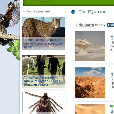
Топ новостей
Тэг: Пустыня
Новости
по тегу:
Пус
Б
Ашера - самая дорогая и
На
самая большая домашняя
оа
кошка
с.
П
Английский мастиф по
В
кличке геркулес - самая
ор
большая собака
по
В