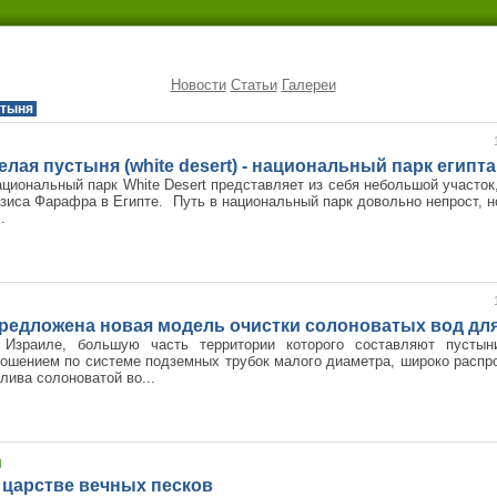
Новости
Статьи
Галереи
тыня
елая пустыня (white desert) - национальный парк египта
циональный парк White Desert представляет из себя небольшой участок
зиса Фарафра в Египте. Путь в национальный парк довольно непрост, но
..
редложена новая модель очистки солоноватых вод дл
 Израиле, большую часть территории которого составляют пустын
ошением по системе подземных трубок малого диаметра, широко распр
лива солоноватой во...
 царстве вечных песков