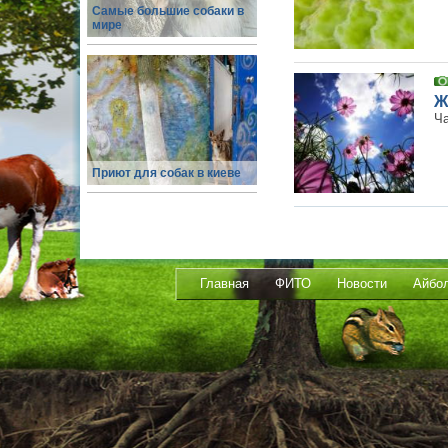
Самые большие собаки в
мире
Ж
Ча
Приют для собак в киеве
Главная
ФИТО
Новости
Айбо