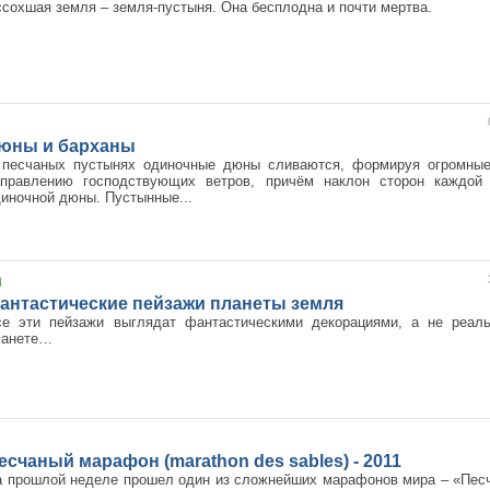
сохшая земля – земля-пустыня. Она бесплодна и почти мертва.
юны и барханы
 песчаных пустынях одиночные дюны сливаются, формируя огромные
аправлению господствующих ветров, причём наклон сторон каждой
иночной дюны. Пустынные...
антастические пейзажи планеты земля
се эти пейзажи выглядат фантастическими декорациями, а не реа
ланете…
есчаный марафон (marathon des sables) - 2011
а прошлой неделе прошел один из сложнейших марафонов мира – «Пес