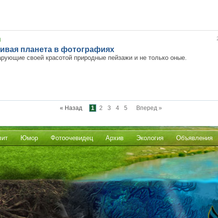
ивая планета в фотографиях
рующие своей красотой природные пейзажи и не только оные.
« Назад
1
2
3
4
5
Вперед »
лит
Юмор
Фотоочевидец
Архив
Экология
Объявления