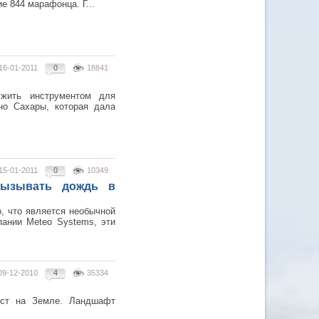
ие 844 марафонца. Г...
16-01-2011
0
18841
ужить инструментом для
но Сахары, которая дала
15-01-2011
0
10349
 вызывать дождь в
, что является необычной
пании Meteo Systems, эти
09-12-2010
4
35334
ест на Земле. Ландшафт