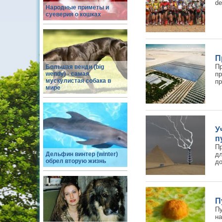
de
Народные приметы и
суеверия о кошках
П
П
Большая венди (big
wendy) - самая
п
мускулистая собака в
пр
мире
У
п
П
Дельфин винтер (winter)
дл
обрел вторую жизнь
до
П
П
на