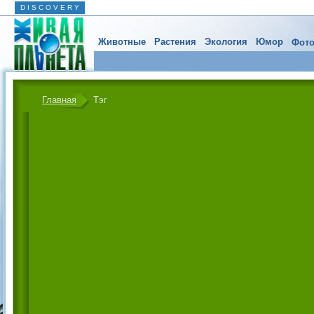
D I S C O V E R Y
Животные
Растения
Экология
Юмор
Фото
Главная
Тэг