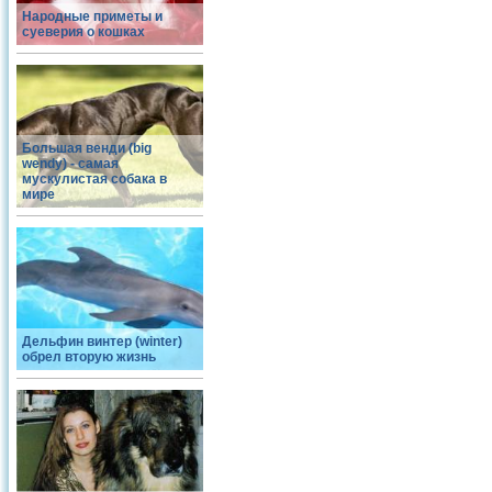
Народные приметы и
суеверия о кошках
Большая венди (big
wendy) - самая
мускулистая собака в
мире
Дельфин винтер (winter)
обрел вторую жизнь