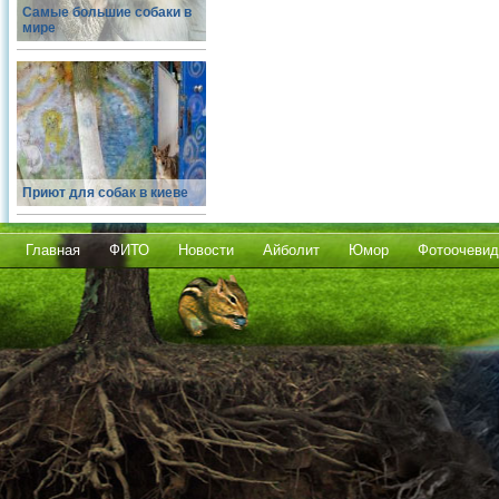
Самые большие собаки в
мире
Приют для собак в киеве
Главная
ФИТО
Новости
Айболит
Юмор
Фотоочевид