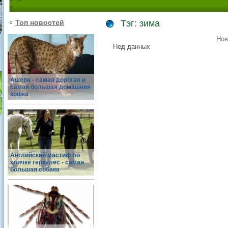
Топ новостей
Тэг: зима
Нов
Нед данных
Ашера - самая дорогая и
самая большая домашняя
кошка
Английский мастиф по
кличке геркулес - самая
большая собака