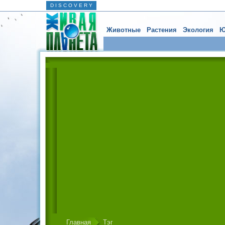
D I S C O V E R Y
Животные
Растения
Экология
Ю
Главная
Тэг