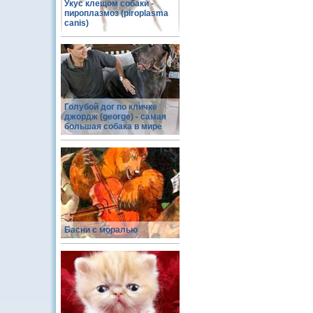
Укус клещом собаки -
пироплазмоз (piroplasma
canis)
Голубой дог по кличке
джордж (george) - самая
большая собака в мире
Басни с моралью