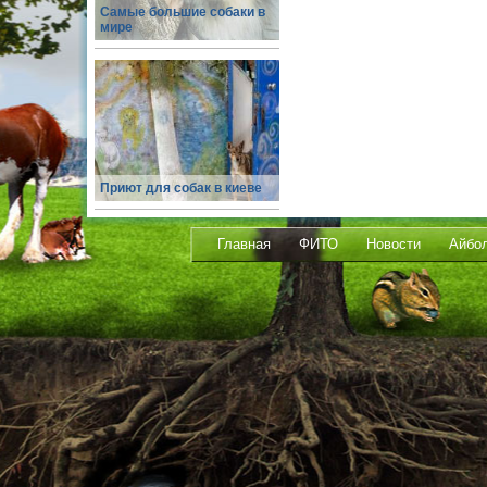
Самые большие собаки в
мире
Приют для собак в киеве
Главная
ФИТО
Новости
Айбо