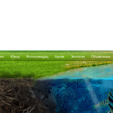
лит
Юмор
Фотоочевидец
Архив
Экология
Объявления