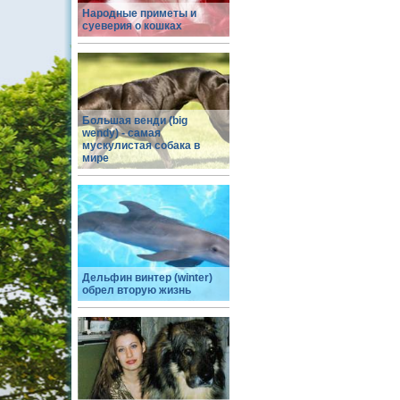
Народные приметы и
суеверия о кошках
Большая венди (big
wendy) - самая
мускулистая собака в
мире
Дельфин винтер (winter)
обрел вторую жизнь