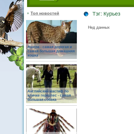
Топ новостей
Тэг: Курьез
Нед данных
Ашера - самая дорогая и
самая большая домашняя
кошка
Английский мастиф по
кличке геркулес - самая
большая собака