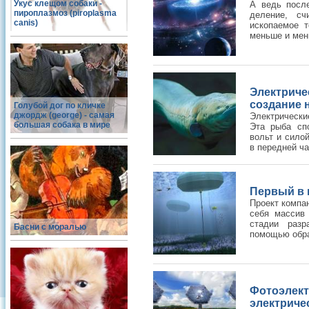
Укус клещом собаки -
А ведь после
пироплазмоз (piroplasma
деление, сч
canis)
ископаемое т
меньше и мень
Электрич
создание 
Голубой дог по кличке
джордж (george) - самая
Электрически
большая собака в мире
Эта рыба сп
вольт и сило
в передней ча
Первый в 
Проект компан
себя массив
стадии разр
Басни с моралью
помощью обрат
Фотоэлект
электриче