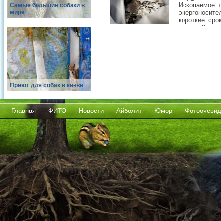
Ископаемое т
Самые большие собаки в
мире
энергоносите
короткие сро
энергии?
Приют для собак в киеве
Главная
ФИТО
Новости
Айболит
Юмор
Фотоочевид