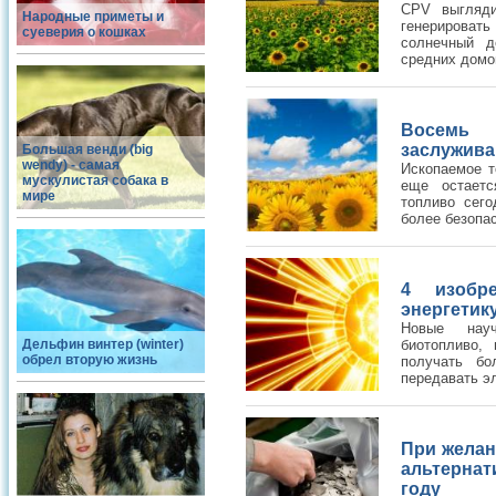
CPV выгляди
Народные приметы и
генерироват
суеверия о кошках
солнечный д
средних домов
Восемь 
заслужив
Большая венди (big
wendy) - самая
Ископаемое т
мускулистая собака в
еще остаетс
мире
топливо сего
более безопас
4 изобр
энергетик
Новые науч
Дельфин винтер (winter)
биотопливо, 
обрел вторую жизнь
получать б
передавать эл
При желан
альтерна
году