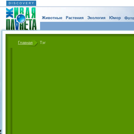
D I S C O V E R Y
Животные
Растения
Экология
Юмор
Фото
Главная
Тэг