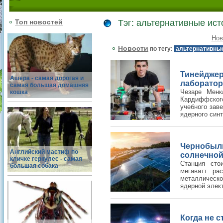
Топ новостей
Тэг: альтернативные ист
Нов
Новости
по тегу:
альтернативные
Тинейдже
Ашера - самая дорогая и
лаборатор
самая большая домашняя
Чезаре Менка
кошка
Кардиффског
учебного зав
ядерного синте
Чернобыль
Английский мастиф по
солнечной
кличке геркулес - самая
Станция ст
большая собака
мегаватт ра
металлическо
ядерной элект
Когда не с