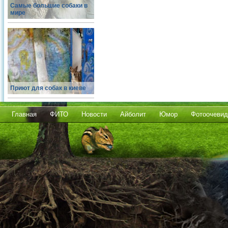
Самые большие собаки в
мире
Приют для собак в киеве
Главная
ФИТО
Новости
Айболит
Юмор
Фотоочевид