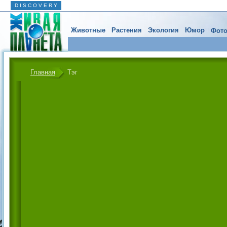
D I S C O V E R Y
Животные
Растения
Экология
Юмор
Фото
Главная
Тэг