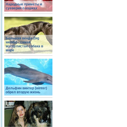
Народные приметы и
суеверия о кошках
Большая венди (big
wendy) - самая
мускулистая собака в
мире
Дельфин винтер (winter)
обрел вторую жизнь