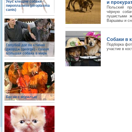
Укус клещом собаки -
и прокура
пироплазмоз (piroplasma
Польский пр
canis)
чёрную соба
пушистыми ж
Варшавы и сн
Собаки в 
Подборка фот
Голубой дог по кличке
участие в ко
джордж (george) - самая
большая собака в мире
Басни с моралью