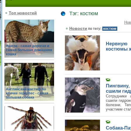
Топ новостей
Тэг: костюм
Нов
Новости
по тегу:
костюм
Нервную 
Ашера - самая дорогая и
костюмы 
самая большая домашняя
кошка
Пингвину
Английский мастиф по
сшили ги
кличке геркулес - самая
Сотрудники 
большая собака
сшили гидрок
болезни. Те
участием стал
Собака-Па