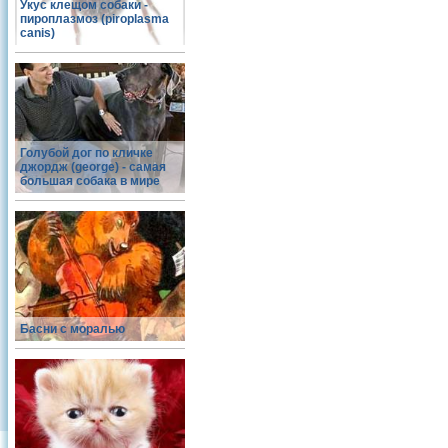
Укус клещом собаки -
пироплазмоз (piroplasma
canis)
Голубой дог по кличке
джордж (george) - самая
большая собака в мире
Басни с моралью