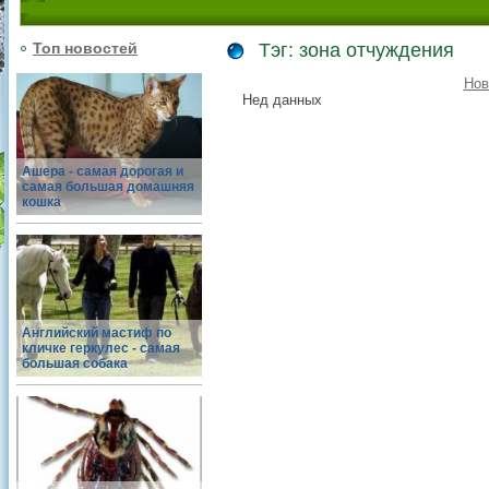
Топ новостей
Тэг: зона отчуждения
Нов
Нед данных
Ашера - самая дорогая и
самая большая домашняя
кошка
Английский мастиф по
кличке геркулес - самая
большая собака