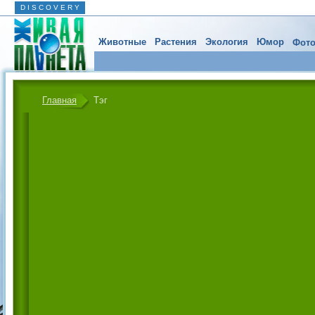
D I S C O V E R Y
Животные
Растения
Экология
Юмор
Фото
Главная
Тэг