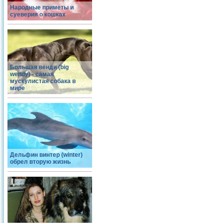
Народные приметы и
суеверия о кошках
Большая венди (big
wendy) - самая
мускулистая собака в
мире
Дельфин винтер (winter)
обрел вторую жизнь