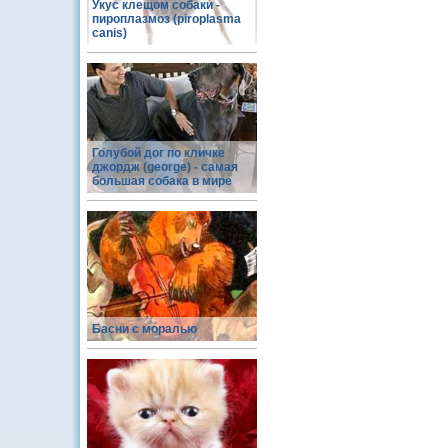
Укус клещом собаки -
пироплазмоз (piroplasma
canis)
Голубой дог по кличке
джордж (george) - самая
большая собака в мире
Басни с моралью