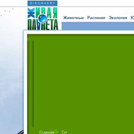
D I S C O V E R Y
Животные
Растения
Экология
Ю
Главная
Тэг