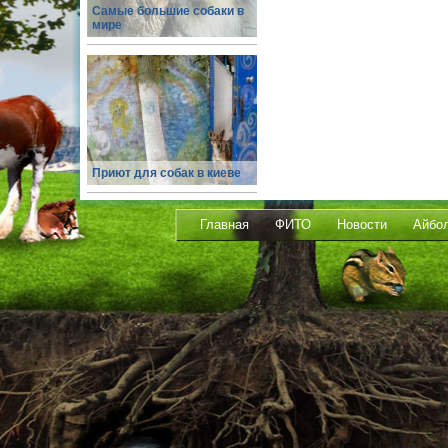
Самые большие собаки в
мире
Приют для собак в киеве
Главная
ФИТО
Новости
Айбо