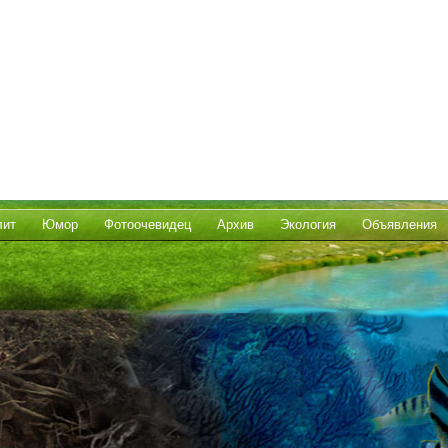
лит
Юмор
Фотоочевидец
Архив
Экология
Объявления