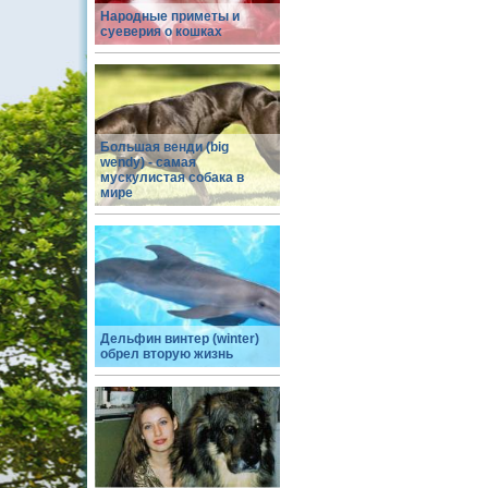
Народные приметы и
суеверия о кошках
Большая венди (big
wendy) - самая
мускулистая собака в
мире
Дельфин винтер (winter)
обрел вторую жизнь