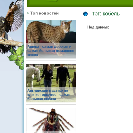
Топ новостей
Тэг: кобель
Нед данных
Ашера - самая дорогая и
самая большая домашняя
кошка
Английский мастиф по
кличке геркулес - самая
большая собака